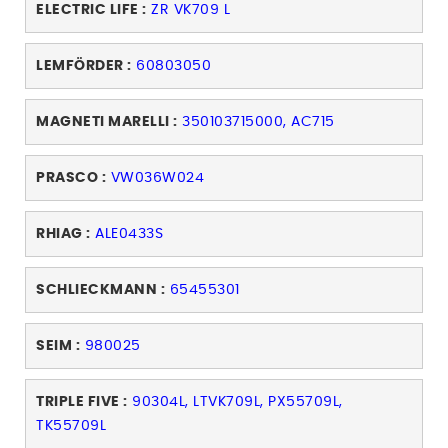
ELECTRIC LIFE :
ZR VK709 L
LEMFÖRDER :
60803050
MAGNETI MARELLI :
350103715000, AC715
PRASCO :
VW036W024
RHIAG :
ALE0433S
SCHLIECKMANN :
65455301
SEIM :
980025
TRIPLE FIVE :
90304L, LTVK709L, PX55709L,
TK55709L