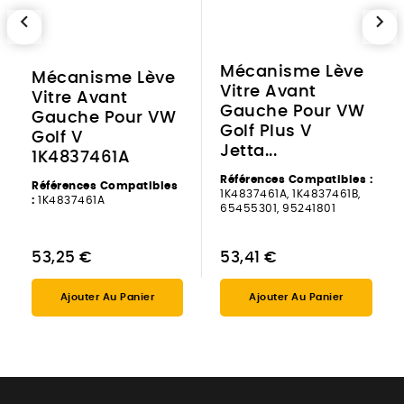
chevron_left
chevron_right
Mécanisme Lève
Mécanisme Lève
Vitre Avant
Vitre Avant
Gauche Pour VW
Gauche Pour VW
Golf Plus V
Golf V
Jetta...
1K4837461A
Références Compatibles :
Références Compatibles
1K4837461A, 1K4837461B,
:
1K4837461A
65455301, 95241801
53,25 €
53,41 €
Ajouter Au Panier
Ajouter Au Panier