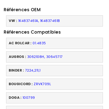
Références OEM
VW :
1K4837461A, 1K4837461B
Références Compatibles
AC ROLCAR :
01.4835
AUGROS :
3062108H, 30645717
BINDER :
7224,211,1
BOUGICORD :
ZRVK709L
DOGA :
100799