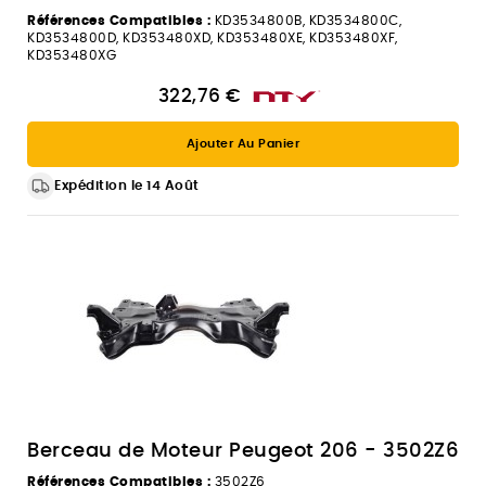
Références Compatibles :
KD3534800B, KD3534800C,
KD3534800D, KD353480XD, KD353480XE, KD353480XF,
KD353480XG
322,76 €
Ajouter Au Panier
Expédition le 14 Août
Berceau de Moteur Peugeot 206 - 3502Z6
Références Compatibles :
3502Z6