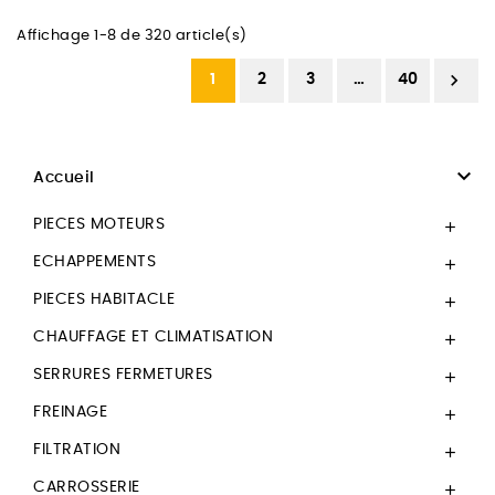
Affichage 1-8 de 320 article(s)

1
2
3
…
40

Accueil
PIECES MOTEURS

ECHAPPEMENTS

PIECES HABITACLE

CHAUFFAGE ET CLIMATISATION

SERRURES FERMETURES

FREINAGE

FILTRATION

CARROSSERIE
