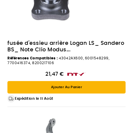
fusée d'essieu arrière Logan LS_ Sandero
BS_ Note Clio Modus...
Références Compatibles :
43042AX600, 6001548299,
7700416374, 8200217106
21,47 €
Ajouter Au Panier
Expédition le 11 Août