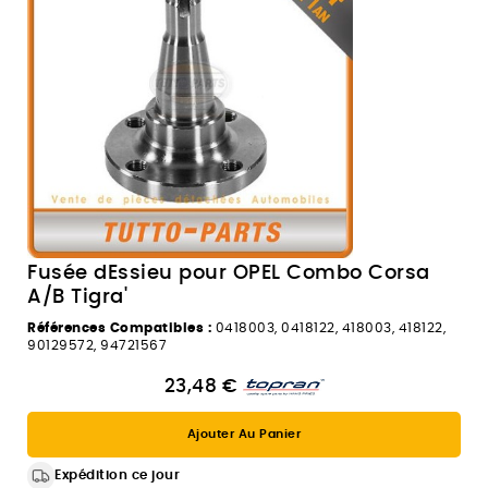
Fusée dEssieu pour OPEL Combo Corsa
A/B Tigra'
Références Compatibles :
0418003, 0418122, 418003, 418122,
90129572, 94721567
23,48 €
Ajouter Au Panier
Expédition ce jour