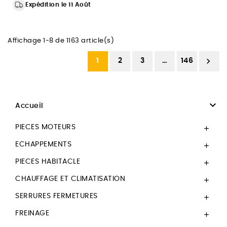
Expédition le 11 Août
Affichage 1-8 de 1163 article(s)

1
2
3
…
146

Accueil
PIECES MOTEURS

ECHAPPEMENTS

PIECES HABITACLE

CHAUFFAGE ET CLIMATISATION

SERRURES FERMETURES

FREINAGE
