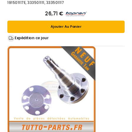
191501117E, 333501111, 333501117
26,71 €
Ajouter Au Panier
Expédition ce jour