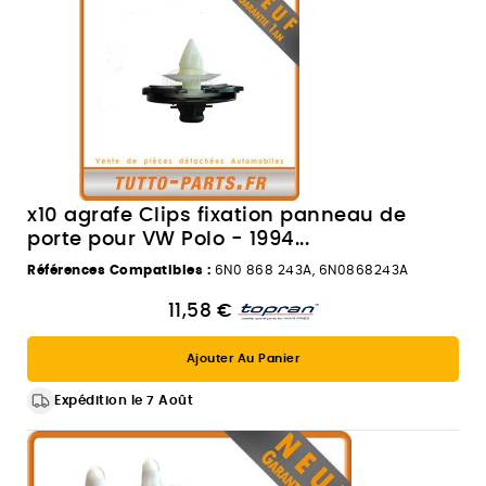
x10 agrafe Clips fixation panneau de
porte pour VW Polo - 1994...
Références Compatibles :
6N0 868 243A, 6N0868243A
11,58 €
Ajouter Au Panier
Expédition le 7 Août