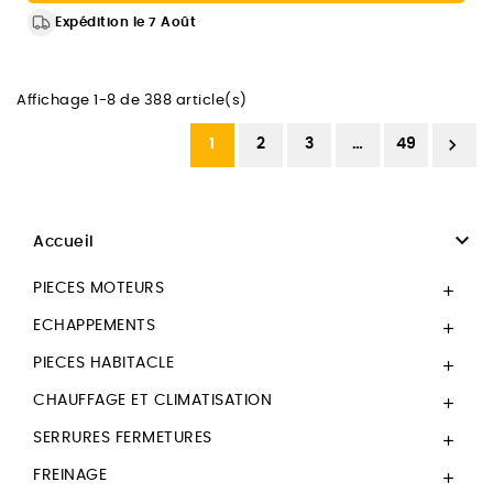
Expédition le 7 Août
Affichage 1-8 de 388 article(s)

1
2
3
…
49

Accueil
PIECES MOTEURS

ECHAPPEMENTS

PIECES HABITACLE

CHAUFFAGE ET CLIMATISATION

SERRURES FERMETURES

FREINAGE
