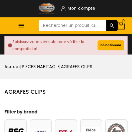
Mon compte
0

Saisissez votre véhicule pour vérifier la
info
Sélectionner
compatibilité.
Accueil
PIECES HABITACLE
AGRAFES CLIPS
AGRAFES CLIPS
Filter by brand