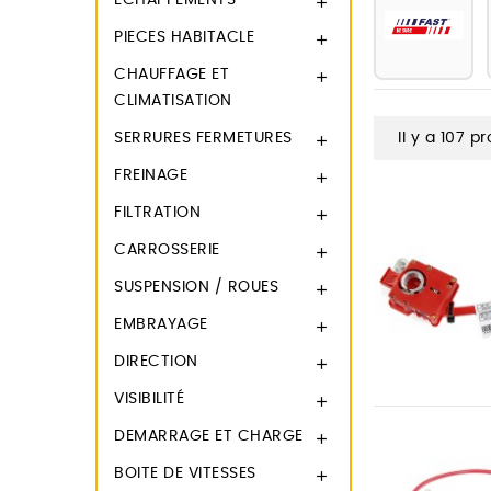
ECHAPPEMENTS

PIECES HABITACLE

CHAUFFAGE ET

CLIMATISATION
SERRURES FERMETURES
Il y a 107 pr

FREINAGE

FILTRATION

CARROSSERIE

SUSPENSION / ROUES

EMBRAYAGE

DIRECTION

VISIBILITÉ

DEMARRAGE ET CHARGE

BOITE DE VITESSES
