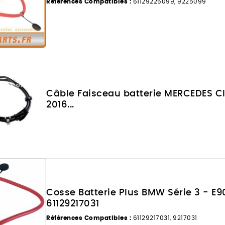
Références Compatibles :
61129225099, 9225099
Câble Faisceau batterie MERCEDES C
2016...
Cosse Batterie Plus BMW Série 3 - E90
61129217031
Références Compatibles :
61129217031, 9217031