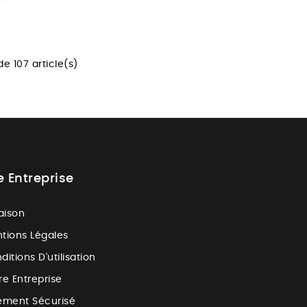
e 107 article(s)
e Entreprise
raison
tions Légales
ditions D'utilisation
re Entreprise
ement Sécurisé