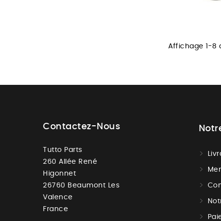
Affichage 1-8 d
Contactez-Nous
Notr
Tutto Parts
Liv
260 Allée René
Men
Higonnet
26760 Beaumont Les
Con
Valence
Not
France
Pai