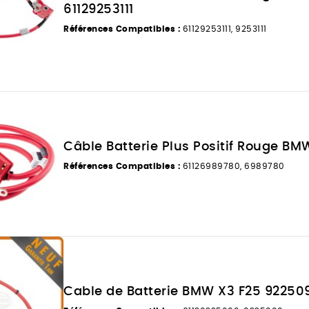
61129253111
Références Compatibles :
61129253111, 9253111
Câble Batterie Plus Positif Rouge B
Références Compatibles :
61126989780, 6989780
Cable de Batterie BMW X3 F25 92250