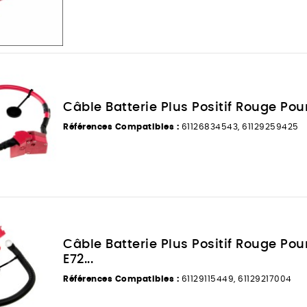
Câble Batterie Plus Positif Rouge Pour
Références Compatibles :
61126834543, 61129259425
Câble Batterie Plus Positif Rouge Po
E72...
Références Compatibles :
61129115449, 61129217004