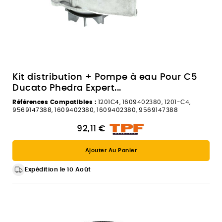
Kit distribution + Pompe à eau Pour C5
Ducato Phedra Expert...
Références Compatibles :
1201C4, 1609402380, 1201-C4,
9569147388, 1609402380, 1609402380, 9569147388
92,11 €
Ajouter Au Panier
Expédition le 10 Août