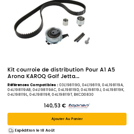
Kit courroie de distribution Pour A1 A5
Arona KAROQ Golf Jetta...
Références Compatibles :
03L198119G, 04L198119, 04L198119A,
04L198119AB, 04L198119AC, 04L198119D, 04L198119J, 04L198119K,
04L198119L, 04L198119R, 04L198119T, BKCD0830
140,53 €
Ajouter Au Panier
Expédition le 18 Août