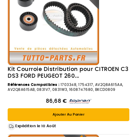
Kit Courroie Distribution pour CITROEN C3
DS3 FORD PEUGEOT 260...
Références Compatibles :
1703348, 1754317, AV2Q8A615AA,
AV2Q8A615AB, 0831V7, 0831W3, 1608747680, BKCD0809
86,68 €
Ajouter Au Panier
Expédition le 10 Août