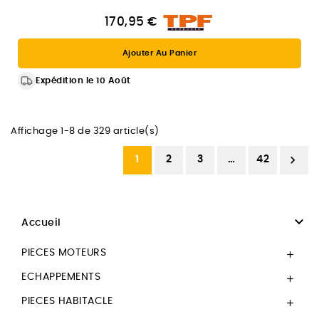
170,95 €
Ajouter Au Panier
Expédition le 10 Août
Affichage 1-8 de 329 article(s)

1
2
3
…
42

Accueil
PIECES MOTEURS

ECHAPPEMENTS

PIECES HABITACLE
