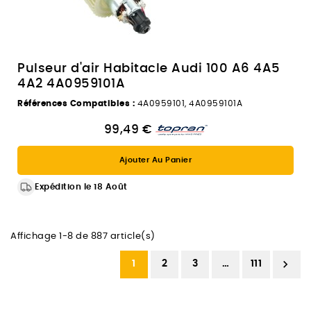
Pulseur d'air Habitacle Audi 100 A6 4A5
4A2 4A0959101A
Références Compatibles :
4A0959101, 4A0959101A
99,49 €
Ajouter Au Panier
Expédition le 18 Août
Affichage 1-8 de 887 article(s)

1
2
3
…
111