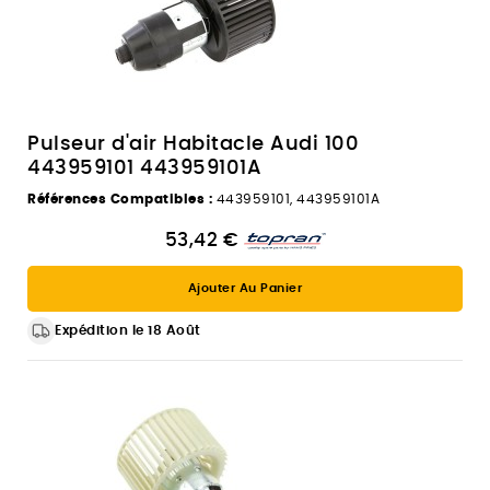
Pulseur d'air Habitacle Audi 100
443959101 443959101A
Références Compatibles :
443959101, 443959101A
53,42 €
Ajouter Au Panier
Expédition le 18 Août