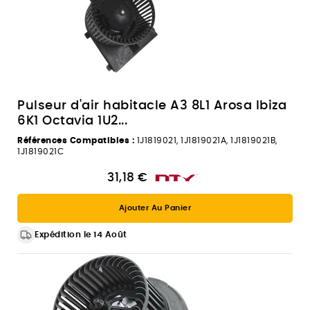
Pulseur d'air habitacle A3 8L1 Arosa Ibiza
6K1 Octavia 1U2...
Références Compatibles :
1J1819021, 1J1819021A, 1J1819021B,
1J1819021C
31,18 €
Ajouter Au Panier
Expédition le 14 Août