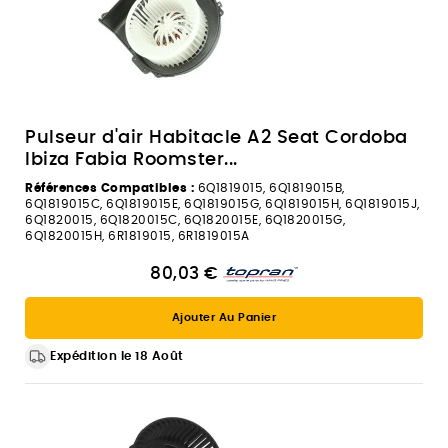
Pulseur d'air Habitacle A2 Seat Cordoba
Ibiza Fabia Roomster...
Références Compatibles :
6Q1819015, 6Q1819015B,
6Q1819015C, 6Q1819015E, 6Q1819015G, 6Q1819015H, 6Q1819015J,
6Q1820015, 6Q1820015C, 6Q1820015E, 6Q1820015G,
6Q1820015H, 6R1819015, 6R1819015A
80,03 €
Ajouter Au Panier
Expédition le 18 Août