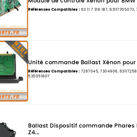
Module de contrôle Xenon pour BMW S
Références Compatibles :
63 11 7 316 187, 63117355073,
Unité commande Ballast Xénon pour
Références Compatibles :
7267045, 7304906, 63117258
535051807
Ballast Dispositif commande Phares
Z4...