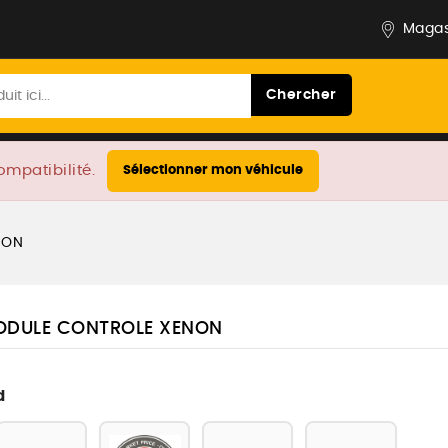
Magas
Chercher
ompatibilité.
Sélectionner mon véhicule
NON
ODULE CONTROLE XENON
d