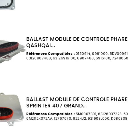
BALLAST MODULE DE CONTROLE PHARE
QASHQAI...
Références Compatibles :
0150614, 0961000, 5DV00961
63126907488, 63126916100, 6907488, 6916100, 7248050
BALLAST MODULE DE CONTROLE PHAR
SPRINTER 407 GRAND...
Références Compatibles :
5M0907391, 63126937223, 69
6M2112K072AA, 12767670, 6224J2, 921903L000, K680308