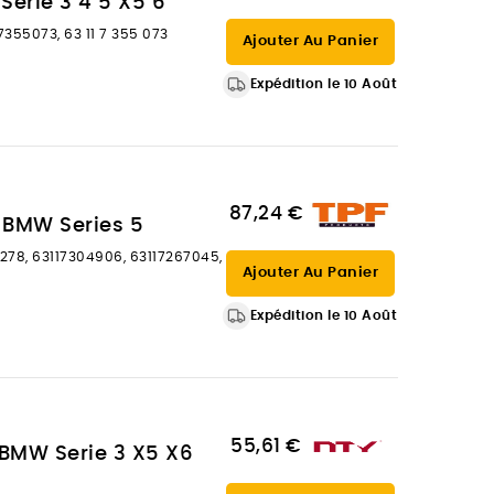
érie 3 4 5 X5 6
 7355073, 63 11 7 355 073
Ajouter Au Panier
Expédition le 10 Août
87,24 €
 BMW Series 5
278, 63117304906, 63117267045,
Ajouter Au Panier
Expédition le 10 Août
55,61 €
 BMW Serie 3 X5 X6