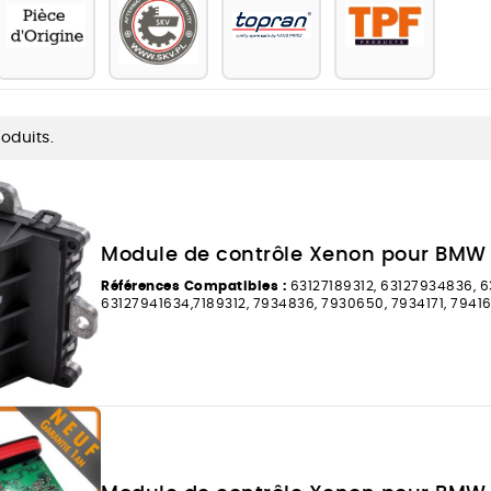
roduits.
Module de contrôle Xenon pour BMW 
Références Compatibles :
63127189312, 63127934836, 6
63127941634,7189312, 7934836, 7930650, 7934171, 7941