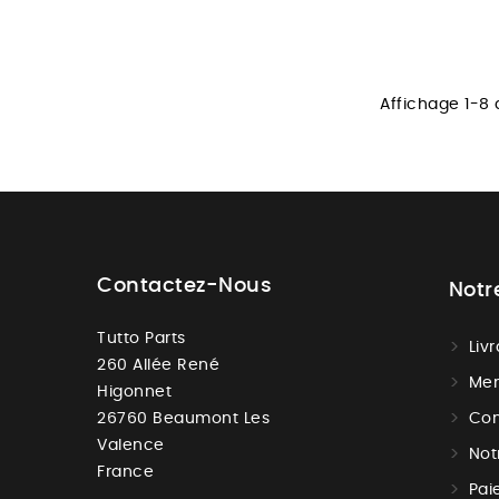
Affichage 1-8 
Contactez-Nous
Notr
Tutto Parts
Liv
260 Allée René
Men
Higonnet
26760 Beaumont Les
Con
Valence
Not
France
Pai