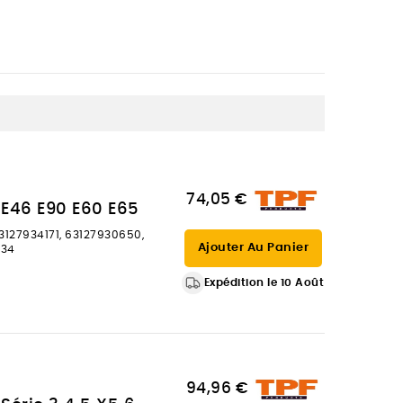
74,05 €
E46 E90 E60 E65
3127934171, 63127930650,
Ajouter Au Panier
634
Expédition le 10 Août
94,96 €