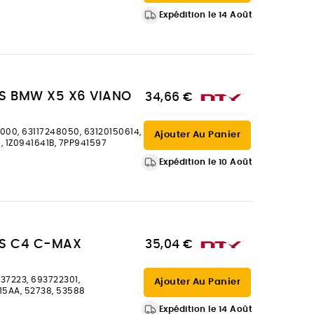
Expédition le 14 Août
S BMW X5 X6 VIANO
34,66 €
000, 63117248050, 63120150614,
Ajouter Au Panier
, 1Z0941641B, 7PP941597
Expédition le 10 Août
ES C4 C-MAX
35,04 €
37223, 693722301,
Ajouter Au Panier
15AA, 52738, 53588
Expédition le 14 Août