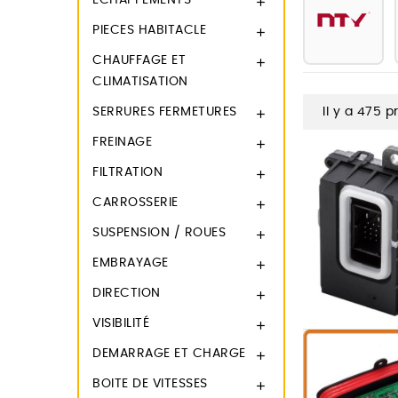
ECHAPPEMENTS

PIECES HABITACLE

CHAUFFAGE ET

CLIMATISATION
SERRURES FERMETURES
Il y a 475 p

FREINAGE

FILTRATION

CARROSSERIE

SUSPENSION / ROUES

EMBRAYAGE

DIRECTION

VISIBILITÉ

DEMARRAGE ET CHARGE

BOITE DE VITESSES
