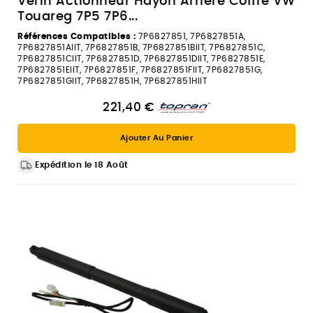
Vérin Actionneur Hayon Arrière Coffre VW
Touareg 7P5 7P6...
Références Compatibles :
7P6827851, 7P6827851A,
7P6827851AIIT, 7P6827851B, 7P6827851BIIT, 7P6827851C,
7P6827851CIIT, 7P6827851D, 7P6827851DIIT, 7P6827851E,
7P6827851EIIT, 7P6827851F, 7P6827851FIIT, 7P6827851G,
7P6827851GIIT, 7P6827851H, 7P6827851HIIT
221,40 €
Ajouter Au Panier
Expédition le 18 Août