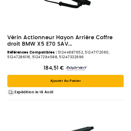
Vérin Actionneur Hayon Arrière Coffre
droit BMW X5 E70 SAV...
Références Compatibles :
51244887652, 51247172060,
51247286116, 51247294588, 51247332696
184,51 €
Ajouter Au Panier
Expédition le 18 Août