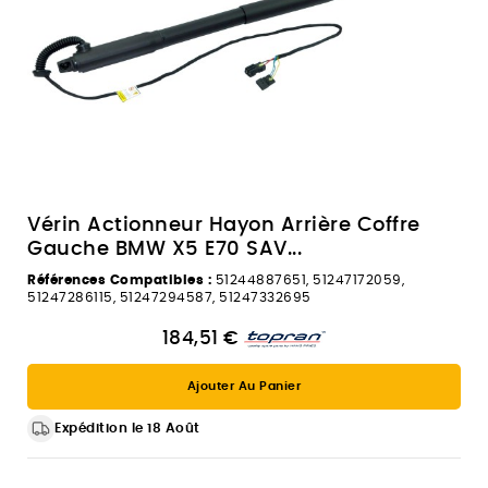
Vérin Actionneur Hayon Arrière Coffre
Gauche BMW X5 E70 SAV...
Références Compatibles :
51244887651, 51247172059,
51247286115, 51247294587, 51247332695
184,51 €
Ajouter Au Panier
Expédition le 18 Août