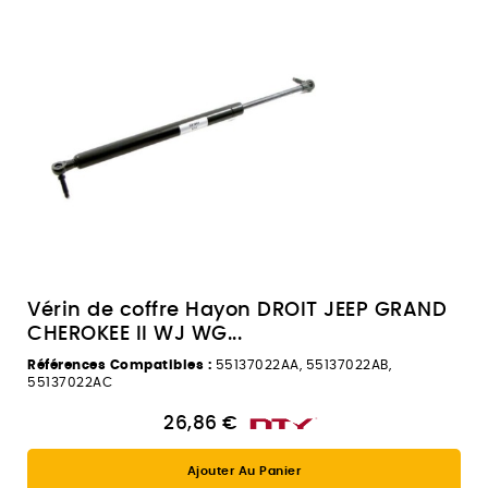
Vérin de coffre Hayon DROIT JEEP GRAND
CHEROKEE II WJ WG...
Références Compatibles :
55137022AA, 55137022AB,
55137022AC
26,86 €
Ajouter Au Panier