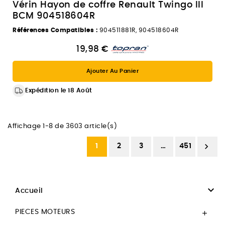
Vérin Hayon de coffre Renault Twingo III
BCM 904518604R
Références Compatibles :
904511881R, 904518604R
19,98 €
Ajouter Au Panier
Expédition le 18 Août
Affichage 1-8 de 3603 article(s)

1
2
3
…
451

Accueil
PIECES MOTEURS
