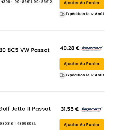
0443964, 90486611, 90486612,
Ajouter Au Panier
Expédition le 17 Août
40,28 €
 80 8C5 VW Passat
Ajouter Au Panier
Expédition le 17 Août
olf Jetta II Passat
31,55 €
98031B, 443998031,
Ajouter Au Panier