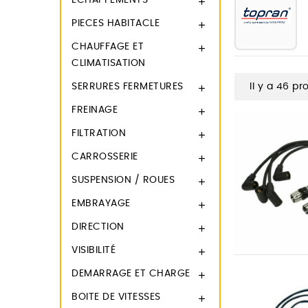
ECHAPPEMENTS

PIECES HABITACLE

CHAUFFAGE ET

CLIMATISATION
SERRURES FERMETURES
Il y a 46 pr

FREINAGE

FILTRATION

CARROSSERIE

SUSPENSION / ROUES

EMBRAYAGE

DIRECTION

VISIBILITÉ

DEMARRAGE ET CHARGE

BOITE DE VITESSES
