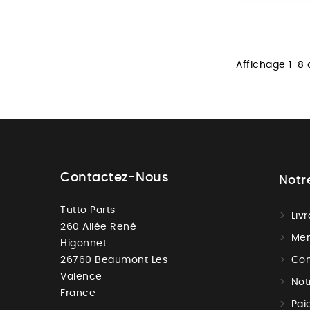
Affichage 1-8 
Contactez-Nous
Notr
Tutto Parts
Liv
260 Allée René
Men
Higonnet
26760 Beaumont Les
Con
Valence
Not
France
Pai