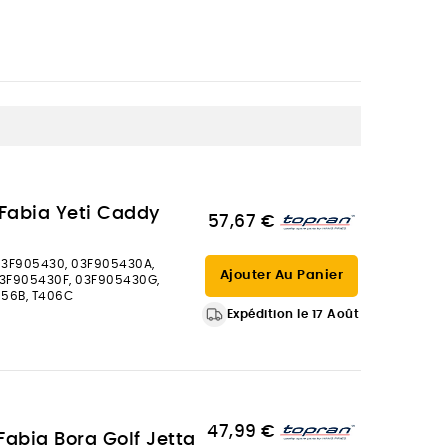
 Fabia Yeti Caddy
57,67 €
3F905430, 03F905430A,
Ajouter Au Panier
3F905430F, 03F905430G,
056B, T406C
Expédition le 17 Août
47,99 €
Fabia Bora Golf Jetta