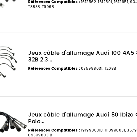
Références Compatibles :
1612562, 1612591, 1612651, 9
T883B, T996B
Jeux câble d'allumage Audi 100 4A5
32B 2.3...
Références Compatibles :
035998031, T208B
Jeux câble d'allumage Audi 80 Ibiza G
Polo...
Références Compatibles :
191998031B, 1H0998031, 3579
893998031B