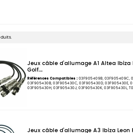
oduits.
Jeux câble d'allumage A1 Altea Ibiza
Golf...
Références Compatibles :
03F905409B, 03F905409C, 0
03F905430B, 03F905430C, 03F905430D, 03F905430E, 0
03F905430H, 03F905430J, 03F905430K, 03F905430L, T
Jeux câble d'allumage A3 Ibiza Leon 