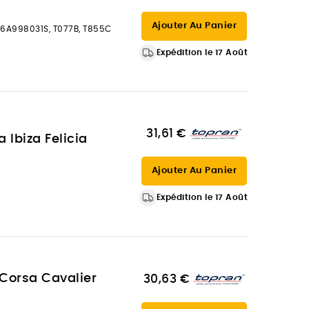
Ajouter Au Panier
6A998031S, T077B, T855C
Expédition le 17 Août
31,61 €
Ibiza Felicia
Ajouter Au Panier
Expédition le 17 Août
Corsa Cavalier
30,63 €