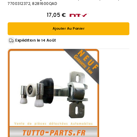
7700312372, 8281600QAD
17,05 €
Ajouter Au Panier
Expédition le 14 Août