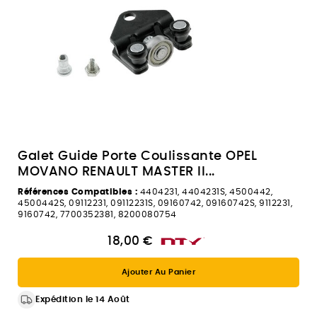
Galet Guide Porte Coulissante OPEL
MOVANO RENAULT MASTER II...
Références Compatibles :
4404231, 4404231S, 4500442,
4500442S, 09112231, 09112231S, 09160742, 09160742S, 9112231,
9160742, 7700352381, 8200080754
18,00 €
Ajouter Au Panier
Expédition le 14 Août