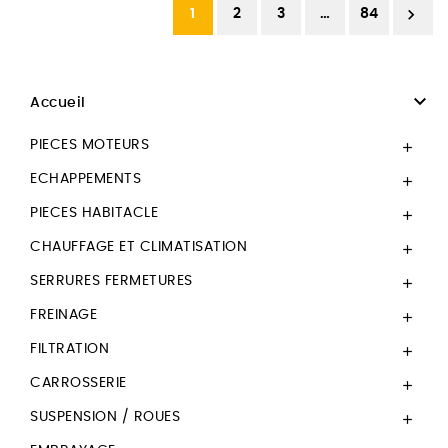

1
2
3
…
84

Accueil
PIECES MOTEURS

ECHAPPEMENTS

PIECES HABITACLE

CHAUFFAGE ET CLIMATISATION

SERRURES FERMETURES

FREINAGE

FILTRATION

CARROSSERIE

SUSPENSION / ROUES
