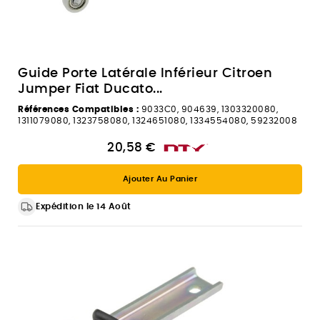
Guide Porte Latérale Inférieur Citroen
Jumper Fiat Ducato...
Références Compatibles :
9033C0, 904639, 1303320080,
1311079080, 1323758080, 1324651080, 1334554080, 59232008
20,58 €
Ajouter Au Panier
Expédition le 14 Août