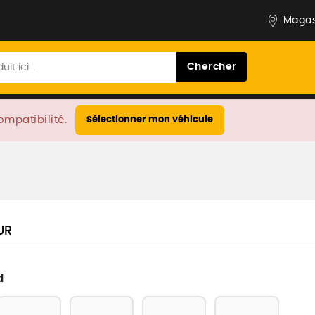
Magas
Chercher
ompatibilité.
Sélectionner mon véhicule
UR
d