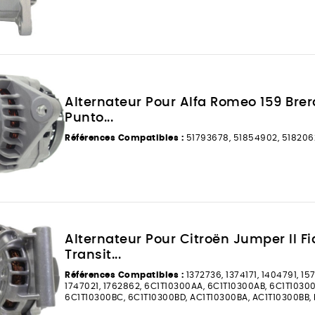
Alternateur Pour Alfa Romeo 159 Brera
Punto...
Références Compatibles :
51793678, 51854902, 51820
Alternateur Pour Citroën Jumper II F
Transit...
Références Compatibles :
1372736, 1374171, 1404791, 15
1747021, 1762862, 6C1T10300AA, 6C1T10300AB, 6C1T1030
6C1T10300BC, 6C1T10300BD, AC1T10300BA, AC1T10300BB