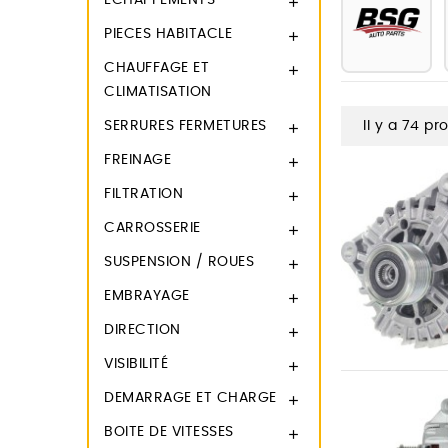
ECHAPPEMENTS

PIECES HABITACLE

CHAUFFAGE ET

CLIMATISATION
SERRURES FERMETURES
Il y a 74 pr

FREINAGE

FILTRATION

CARROSSERIE

SUSPENSION / ROUES

EMBRAYAGE

DIRECTION

VISIBILITÉ

DEMARRAGE ET CHARGE

BOITE DE VITESSES
