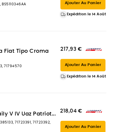
Ajouter Au Panier
, BS5110346AA
Expédition le 14 Août
217,93 €
a Fiat Tipo Croma
Ajouter Au Panier
3, 71794570
Expédition le 14 Août
218,04 €
y V IV Uaz Patriot...
5133, 71723391, 71723392,
Ajouter Au Panier