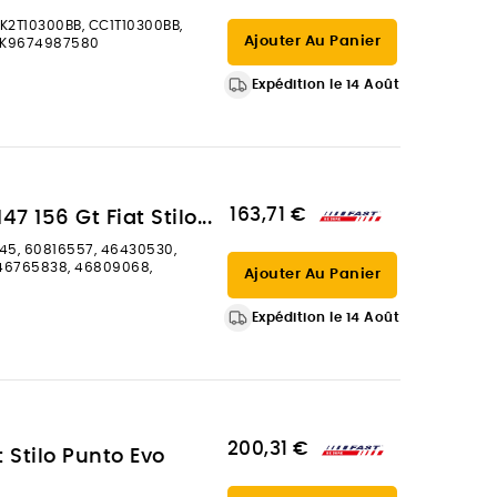
BK2T10300BB, CC1T10300BB,
Ajouter Au Panier
, K9674987580
Expédition le 14 Août
163,71 €
 156 Gt Fiat Stilo...
45, 60816557, 46430530,
 46765838, 46809068,
Ajouter Au Panier
Expédition le 14 Août
200,31 €
 Stilo Punto Evo