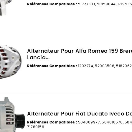
Références Compatibles :
51727333, 51859044, 1719535
Alternateur Pour Alfa Romeo 159 Brer
Lancia...
Références Compatibles :
1202274, 52003506, 5182062
Alternateur Pour Fiat Ducato Iveco Dail
Références Compatibles :
504009977, 504010576, 50438
71780156