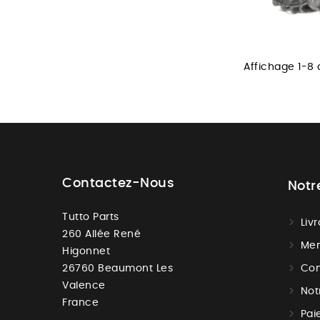
Affichage 1-8 
Contactez-Nous
Notr
Tutto Parts
Liv
260 Allée René
Men
Higonnet
26760 Beaumont Les
Con
Valence
Not
France
Pai