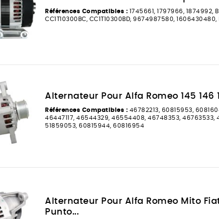
Références Compatibles :
1745661, 1797966, 1874992, 
CC1T10300BC, CC1T10300BD, 9674987580, 1606430480
Alternateur Pour Alfa Romeo 145 146 147
Références Compatibles :
46782213, 60815953, 608160
46447117, 46544329, 46554408, 46748353, 46763533,
51859053, 60815944, 60816954
Alternateur Pour Alfa Romeo Mito Fiat
Punto...