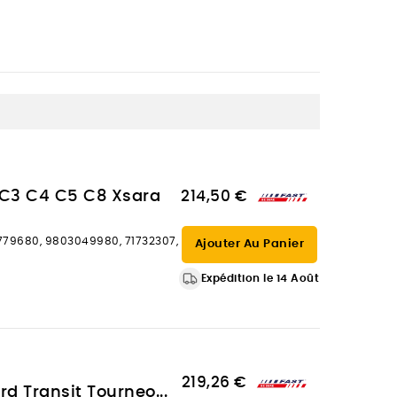
2 C3 C4 C5 C8 Xsara
214,50 €
79680, 9803049980, 71732307,
Ajouter Au Panier
Expédition le 14 Août
219,26 €
rd Transit Tourneo...