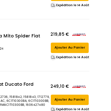
Expédition le 14 Août
219,85 €
 Mito Spider Fiat
Ajouter Au Panier
624
Expédition le 14 Août
iat Ducato Ford
249,10 €
72736, 1581842, 1581843, 1712779,
Ajouter Au Panier
0AC, 6C1T10300BA, 6C1T10300BB,
, RMAC1T10300BB, 1606427480
Expédition le 14 Août