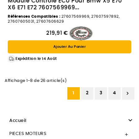
Module Contrôle ECU Pour Bmw X5 E70
X6 E71 E72 7607569969...
Références Compatibles :
27607569969, 27607597892,
27607605031, 27607606629
219,91 €
Ajouter Au Panier
Expédition le 14 Août
Affichage 1-8 de 26 article(s)

1
2
3
4

Accueil
PIECES MOTEURS
