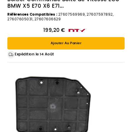
BMW X5 E70 X6 E71...
Références Compatibles :
27607569969, 27607597892,
27607605031, 27607606629
199,20 €
Ajouter Au Panier
Expédition le 14 Août