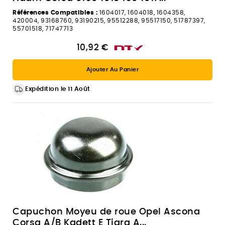
Références Compatibles :
1604017, 1604018, 1604358,
420004, 93168760, 93190215, 95512288, 95517150, 51787397,
55701518, 71747713
10,92 €
Ajouter Au Panier
Expédition le 11 Août
Capuchon Moyeu de roue Opel Ascona
Corsa A/B Kadett E Tigra A...