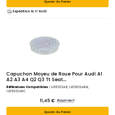
Ajouter Au Panier
Expédition le 17 Août
Capuchon Moyeu de Roue Pour Audi A1
A2 A3 A4 Q2 Q3 Tt Seat...
Références Compatibles :
1J0501249, 1J0501249A,
1J0501249C
11,45 €
Ajouter Au Panier