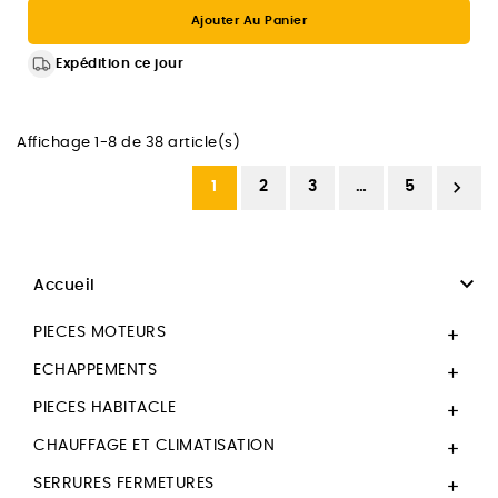
Ajouter Au Panier
Expédition ce jour
Affichage 1-8 de 38 article(s)

1
2
3
…
5

Accueil
PIECES MOTEURS

ECHAPPEMENTS

PIECES HABITACLE

CHAUFFAGE ET CLIMATISATION

SERRURES FERMETURES
