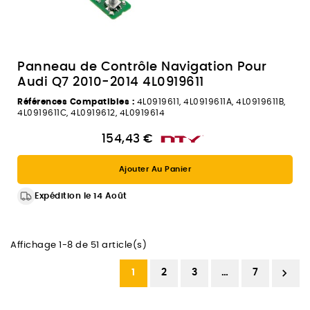
Panneau de Contrôle Navigation Pour
Audi Q7 2010-2014 4L0919611
Références Compatibles :
4L0919611, 4L0919611A, 4L0919611B,
4L0919611C, 4L0919612, 4L0919614
154,43 €
Ajouter Au Panier
Expédition le 14 Août
Affichage 1-8 de 51 article(s)

1
2
3
…
7