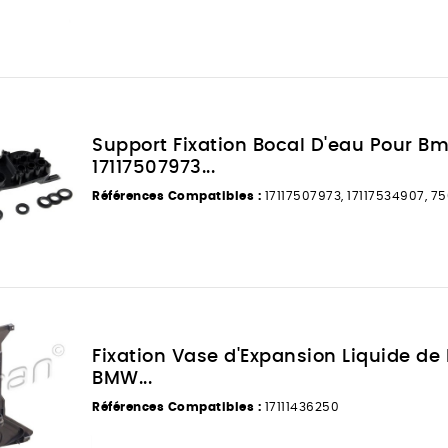
Support Fixation Bocal D'eau Pour Bm
17117507973...
Références Compatibles :
17117507973, 17117534907, 7
Fixation Vase d'Expansion Liquide de
BMW...
Références Compatibles :
17111436250