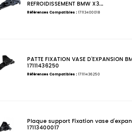
REFROIDISSEMENT BMW X3...
Références Compatibles :
17113400018
PATTE FIXATION VASE D'EXPANSION BM
17111436250
Références Compatibles :
17111436250
Plaque support Fixation vase d'expa
17113400017