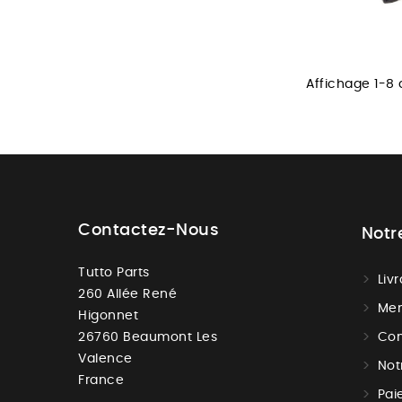
Affichage 1-8 d
Contactez-Nous
Notr
Tutto Parts
Liv
260 Allée René
Men
Higonnet
26760 Beaumont Les
Con
Valence
Not
France
Pai