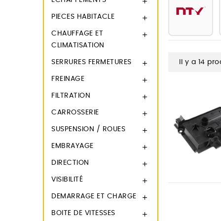
ECHAPPEMENTS

PIECES HABITACLE

CHAUFFAGE ET

CLIMATISATION
SERRURES FERMETURES
Il y a 14 pro

FREINAGE

FILTRATION

CARROSSERIE

SUSPENSION / ROUES

EMBRAYAGE

DIRECTION

VISIBILITÉ

DEMARRAGE ET CHARGE

BOITE DE VITESSES
