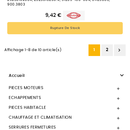
900.3803
9,42 €
Rupture De Stock

1
2
Affichage 1-8 de 10 article(s)

Accueil
PIECES MOTEURS

ECHAPPEMENTS

PIECES HABITACLE

CHAUFFAGE ET CLIMATISATION

SERRURES FERMETURES
