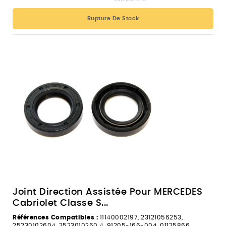
Rupture De Stock
Joint Direction Assistée Pour MERCEDES
Cabriolet Classe S...
Références Compatibles :
11140002197, 23121056253,
25230102604, 2523010260.4, 91205-166-004, 01125866,