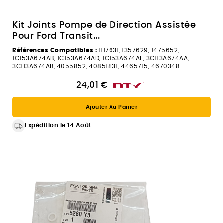
Kit Joints Pompe de Direction Assistée
Pour Ford Transit...
Références Compatibles :
1117631, 1357629, 1475652,
1C153A674AB, 1C153A674AD, 1C153A674AE, 3C113A674AA,
3C113A674AB, 4055852, 40851831, 4465715, 4670348
24,01 €
Ajouter Au Panier
Expédition le 14 Août