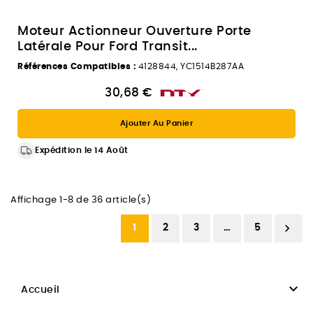
Moteur Actionneur Ouverture Porte
Latérale Pour Ford Transit...
Références Compatibles :
4128844, YC1514B287AA
30,68 €
Ajouter Au Panier
Expédition le 14 Août
Affichage 1-8 de 36 article(s)

1
2
3
…
5

Accueil