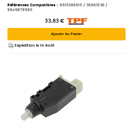
Références Compatibles :
6615366615 / 36661536 /
9649879580
33,83 €
Ajouter Au Panier
Expédition le 10 Août