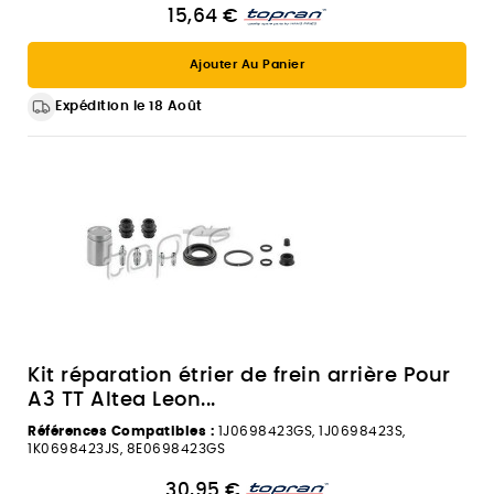
15,64 €
Ajouter Au Panier
Expédition le 18 Août
Kit réparation étrier de frein arrière Pour
A3 TT Altea Leon...
Références Compatibles :
1J0698423GS, 1J0698423S,
1K0698423JS, 8E0698423GS
30,95 €