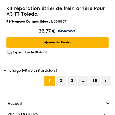
Kit réparation étrier de frein arrière Pour
A3 TT Toledo...
Références Compatibles :
1J0698671
36,77 €
Ajouter Au Panier
Expédition le 18 Août
Affichage 1-8 de 288 article(s)

1
2
3
…
36

Accueil
PIECES MOTEURS