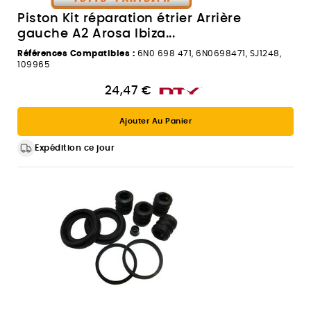
Piston Kit réparation étrier Arrière
gauche A2 Arosa Ibiza...
Références Compatibles :
6N0 698 471, 6N0698471, SJ1248,
109965
24,47 €
Ajouter Au Panier
Expédition ce jour