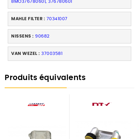
8MO376780601, 376780601
MAHLE FILTER :
70341007
NISSENS :
90682
VAN WEZEL :
37003581
Produits équivalents