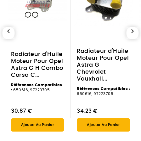
chevron_left
chevron_right
Radiateur d'Huile
Radiateur d'Huile
Moteur Pour Opel
Moteur Pour Opel
Astra G
Astra G H Combo
Chevrolet
Corsa C...
Vauxhall...
Références Compatibles
Références Compatibles :
:
650616, 97223705
650616, 97223705
30,87 €
34,23 €
Ajouter Au Panier
Ajouter Au Panier