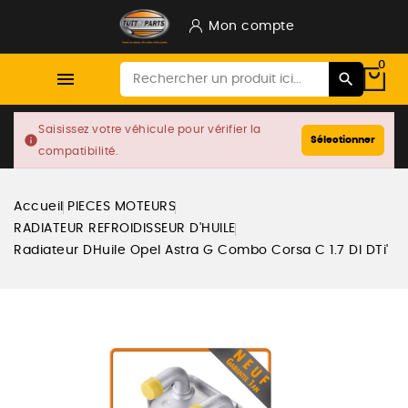
Mon compte
0

Saisissez votre véhicule pour vérifier la
info
Sélectionner
compatibilité.
Accueil
PIECES MOTEURS
RADIATEUR REFROIDISSEUR D'HUILE
Radiateur DHuile Opel Astra G Combo Corsa C 1.7 DI DTi'