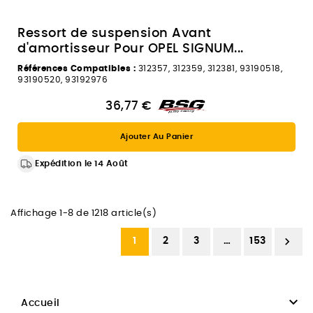
Ressort de suspension Avant
d'amortisseur Pour OPEL SIGNUM...
Références Compatibles :
312357, 312359, 312381, 93190518,
93190520, 93192976
36,77 €
Ajouter Au Panier
Expédition le 14 Août
Affichage 1-8 de 1218 article(s)

1
2
3
…
153

Accueil