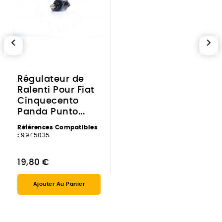
chevron_left
chevron_right
Régulateur de
Ralenti Pour Fiat
Cinquecento
Panda Punto...
Références Compatibles
:
9945035
19,80 €
Ajouter Au Panier