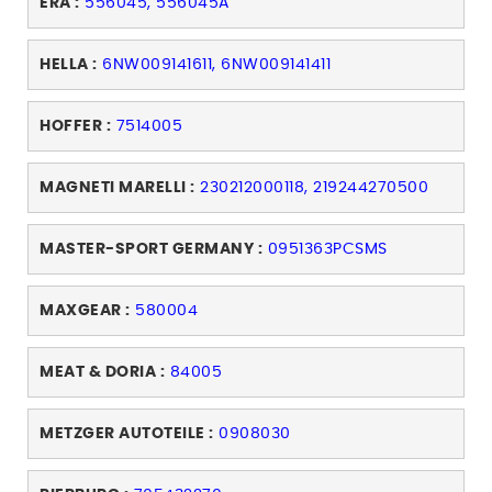
ERA :
556045, 556045A
HELLA :
6NW009141611, 6NW009141411
HOFFER :
7514005
MAGNETI MARELLI :
230212000118, 219244270500
MASTER-SPORT GERMANY :
0951363PCSMS
MAXGEAR :
580004
MEAT & DORIA :
84005
METZGER AUTOTEILE :
0908030