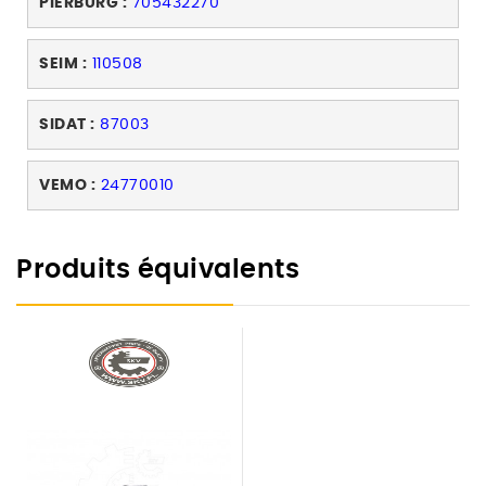
PIERBURG :
705432270
SEIM :
110508
SIDAT :
87003
VEMO :
24770010
Produits équivalents