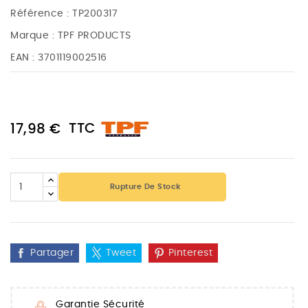
Référence :
TP200317
Marque :
TPF PRODUCTS
EAN :
3701119002516
TTC
17,98 €
Rupture De Stock
Partager
Tweet
Pinterest
Garantie Sécurité