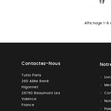
Affichage 1-8 
Contactez-Nous
Notr
Tutto Parts
Liv
260 Allée René
Men
Higonnet
26760 Beaumont Les
Con
Valence
Not
France
Pai