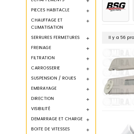
ECHAPPEMENTS

PIECES HABITACLE

CHAUFFAGE ET

CLIMATISATION
SERRURES FERMETURES
Il y a 56 pr

FREINAGE

FILTRATION

CARROSSERIE

SUSPENSION / ROUES

EMBRAYAGE

DIRECTION

VISIBILITÉ

DEMARRAGE ET CHARGE

BOITE DE VITESSES
