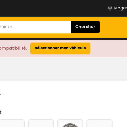
Magas
Chercher
ompatibilité.
Sélectionner mon véhicule
L
d