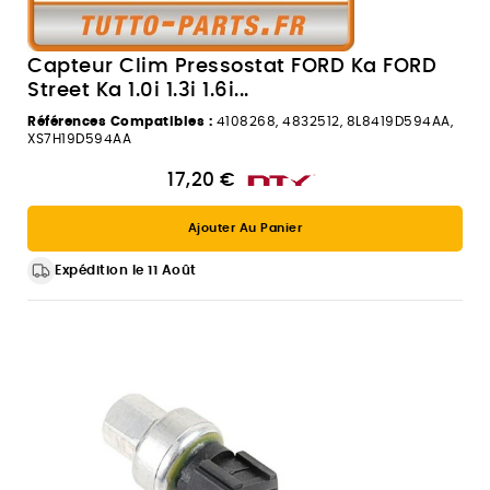
Capteur Clim Pressostat FORD Ka FORD
Street Ka 1.0i 1.3i 1.6i...
Références Compatibles :
4108268, 4832512, 8L8419D594AA,
XS7H19D594AA
17,20 €
Ajouter Au Panier
Expédition le 11 Août