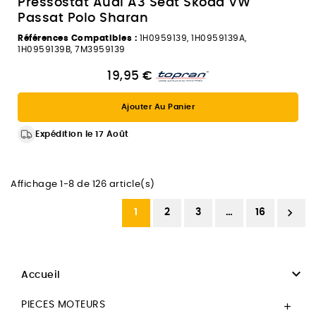
Pressostat Audi A3 Seat Skoda VW
Passat Polo Sharan
Références Compatibles :
1H0959139, 1H0959139A,
1H0959139B, 7M3959139
19,95 €
Ajouter Au Panier
Expédition le 17 Août
Affichage 1-8 de 126 article(s)

1
2
3
…
16

Accueil
PIECES MOTEURS
