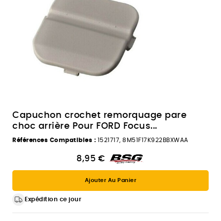
Capuchon crochet remorquage pare
choc arrière Pour FORD Focus...
Références Compatibles :
1521717, 8M51F17K922BBXWAA
8,95 €
Ajouter Au Panier
Expédition ce jour