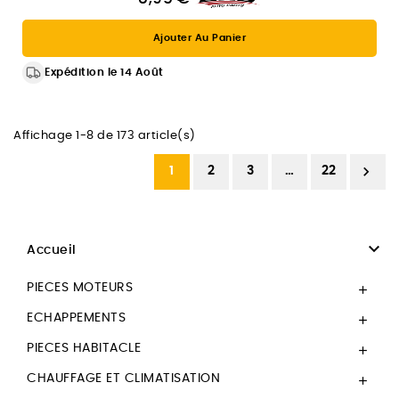
Ajouter Au Panier
Expédition le 14 Août
Affichage 1-8 de 173 article(s)

1
2
3
…
22

Accueil
PIECES MOTEURS

ECHAPPEMENTS

PIECES HABITACLE

CHAUFFAGE ET CLIMATISATION
