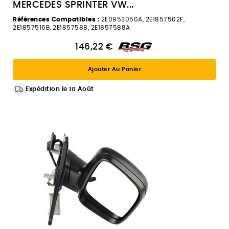
MERCEDES SPRINTER VW...
Références Compatibles :
2E0953050A, 2E1857502F,
2E1857516B, 2E1857588, 2E1857588A
146,22 €
Ajouter Au Panier
Expédition le 10 Août