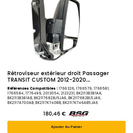
Rétroviseur extérieur droit Passager
TRANSIT CUSTOM 2012-2020...
Références Compatibles :
1766326, 1766579, 1766581,
1766584, 1776499, 2013054, 2123231, BK2113B381AA,
BK2113B381AB, BK2117682BJ5JA6, BK2117682BL5JA6,
BK2117A700AB, BK2117K740BB, BK2117K746AB5JA6
180,46 €
Ajouter Au Panier