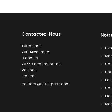
Contactez-Nous
Notr
Tutto Parts
Liv
260 Allée René
Men
Higonnet
26760 Beaumont Les
Con
Valence
Not
France
Pai
contact@tutto-parts.com
Con
Pla
Mag