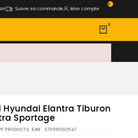
0
in
Suivre sa commande
Mon compte
0
 Hyundai Elantra Tiburon
tra Sportage
PF PRODUCTS
EAN :
3701119002547