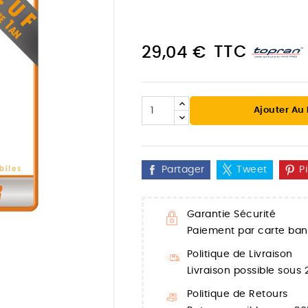
TTC
29,04 €
Ajouter Au
Partager
Tweet
P
Garantie Sécurité
Paiement par carte banc

Politique de Livraison
Livraison possible sous
Politique de Retours