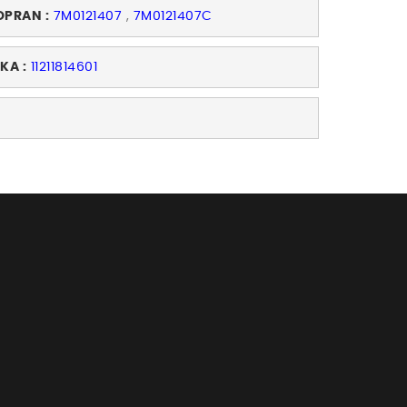
OPRAN :
7M0121407
,
7M0121407C
IKA :
11211814601