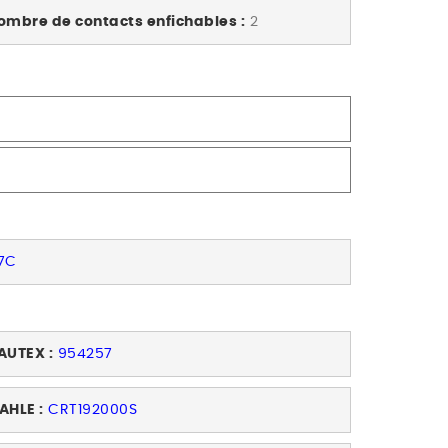
ombre de contacts enfichables :
2
7C
AUTEX :
954257
AHLE :
CRT192000S