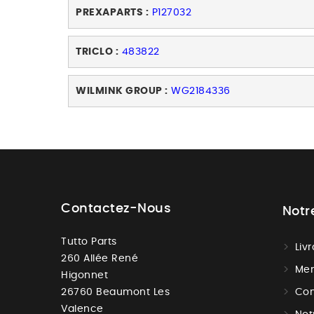
PREXAPARTS :
P127032
TRICLO :
483822
WILMINK GROUP :
WG2184336
Contactez-Nous
Notr
Tutto Parts
Liv
260 Allée René
Men
Higonnet
26760 Beaumont Les
Con
Valence