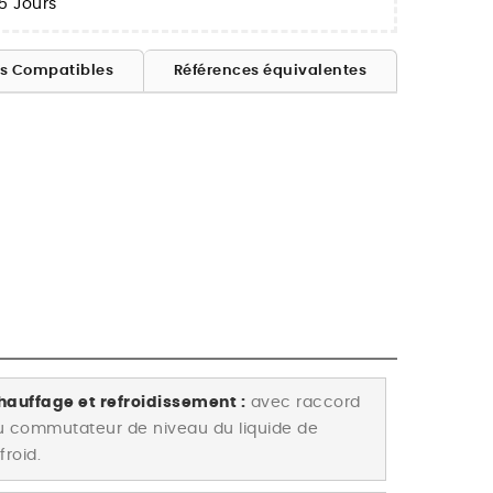
5 Jours
es Compatibles
Références équivalentes
hauffage et refroidissement :
avec raccord
u commutateur de niveau du liquide de
froid.