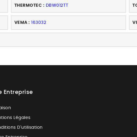
THERMOTEC :
DBW012TT
T
VEMA :
163032
V
e Entreprise
raison
tions Légales
ditions D'utilisation