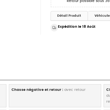
Retour possible sous 36
Détail Produit
Véhicul
Expédition le 18 Août
Chasse négative et retour :
avec retour
C
d
re