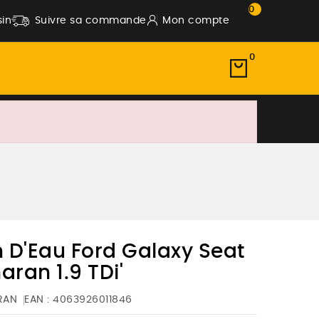
0
in
Suivre sa commande
Mon compte
0
 D'Eau Ford Galaxy Seat
ran 1.9 TDi'
RAN
EAN :
4063926011846