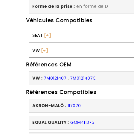
Forme de la prise :
en forme de D
Véhicules Compatibles
SEAT
[+]
VW
[+]
Références OEM
VW :
7M0121407
,
7M0121407C
Références Compatibles
AKRON-MALÒ :
117070
EQUAL QUALITY :
GOM411375