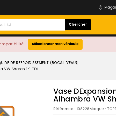
Magas
Chercher
ompatibilité.
Sélectionner mon véhicule
QUIDE DE REFROIDISSEMENT (BOCAL D'EAU)
a VW Sharan 1.9 TDi'
Vase DExpansion
Alhambra VW Sha
Référence :
108228
Marque :
TOP