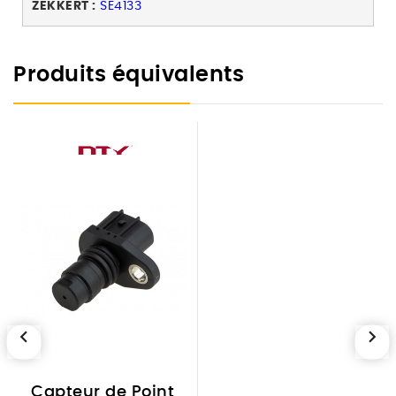
ZEKKERT :
SE4133
Produits équivalents
chevron_left
chevron_right
Capteur de Point