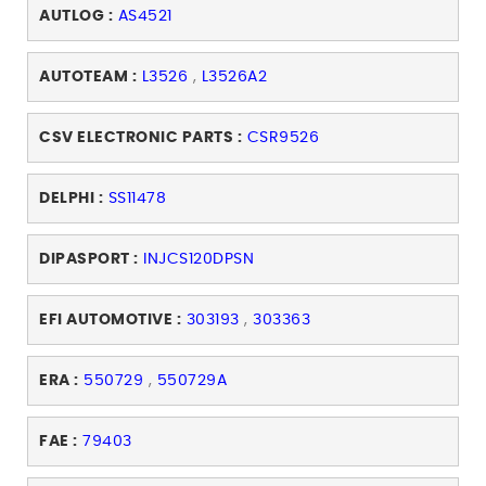
AUTLOG :
AS4521
AUTOTEAM :
L3526
,
L3526A2
CSV ELECTRONIC PARTS :
CSR9526
DELPHI :
SS11478
DIPASPORT :
INJCS120DPSN
EFI AUTOMOTIVE :
303193
,
303363
ERA :
550729
,
550729A
FAE :
79403