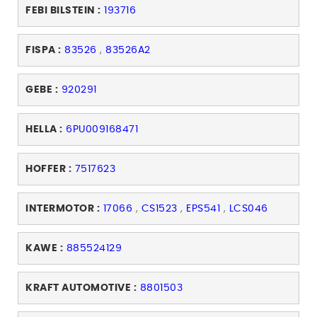
FEBI BILSTEIN :
193716
FISPA :
83526
,
83526A2
GEBE :
920291
HELLA :
6PU009168471
HOFFER :
7517623
INTERMOTOR :
17066
,
CS1523
,
EPS541
,
LCS046
KAWE :
885524129
KRAFT AUTOMOTIVE :
8801503