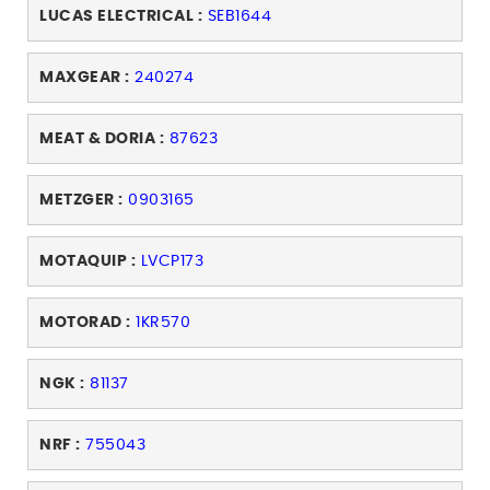
LUCAS ELECTRICAL :
SEB1644
MAXGEAR :
240274
MEAT & DORIA :
87623
METZGER :
0903165
MOTAQUIP :
LVCP173
MOTORAD :
1KR570
NGK :
81137
NRF :
755043