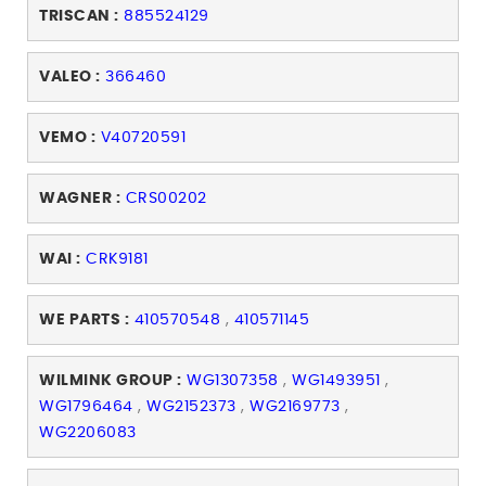
TRISCAN :
885524129
VALEO :
366460
VEMO :
V40720591
WAGNER :
CRS00202
WAI :
CRK9181
WE PARTS :
410570548
,
410571145
WILMINK GROUP :
WG1307358
,
WG1493951
,
WG1796464
,
WG2152373
,
WG2169773
,
WG2206083