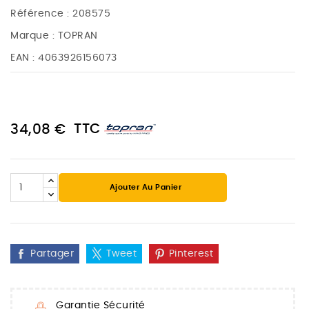
Référence :
208575
Marque :
TOPRAN
EAN :
4063926156073
TTC
34,08 €
Ajouter Au Panier
Partager
Tweet
Pinterest
Garantie Sécurité