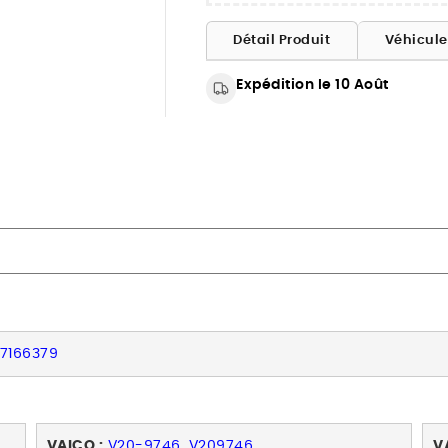
Détail Produit
Véhicul
Expédition le 10 Août
, 7166379
VAICO :
V20-9746, V209746
V