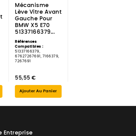
Mécanisme
Lève Vitre Avant
t
Gauche Pour
BMW X5 E70
51337166379...
Références
Compatibles :
51337166379,
67627267691, 7166379,
7267691
55,55 €
Ajouter Au Panier
e Entreprise