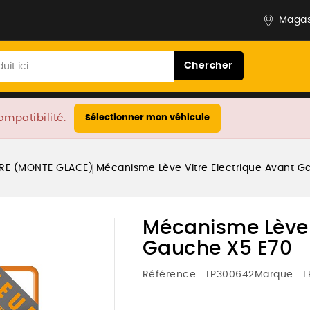
Magas
Chercher
ompatibilité.
Sélectionner mon véhicule
TRE (MONTE GLACE)
Mécanisme Lève Vitre Electrique Avant G
Mécanisme Lève V
Gauche X5 E70
Référence :
TP300642
Marque :
T