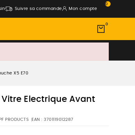
0
in
Suivre sa commande
Mon compte
0
auche X5 E70
itre Electrique Avant
PF PRODUCTS
EAN :
3701119012287