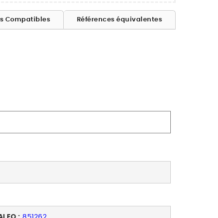
es Compatibles
Références équivalentes
ALEO :
851262