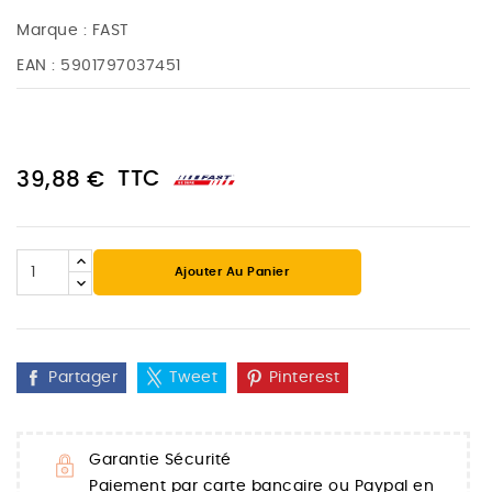
Marque :
FAST
EAN :
5901797037451
TTC
39,88 €
Ajouter Au Panier
Partager
Tweet
Pinterest
Garantie Sécurité
Paiement par carte bancaire ou Paypal en