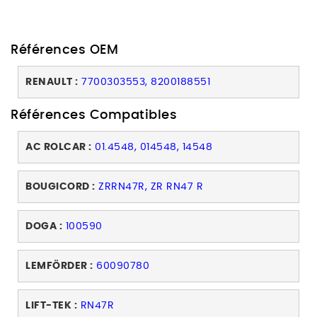
Références OEM
RENAULT :
7700303553, 8200188551
Références Compatibles
AC ROLCAR :
01.4548, 014548, 14548
BOUGICORD :
ZRRN47R, ZR RN47 R
DOGA :
100590
LEMFÖRDER :
60090780
LIFT-TEK :
RN47R