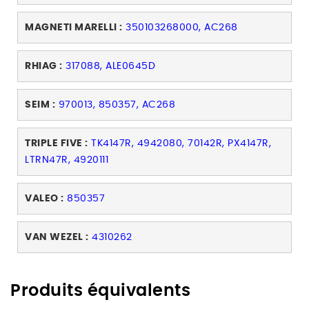
MAGNETI MARELLI :
350103268000, AC268
RHIAG :
317088, ALE0645D
SEIM :
970013, 850357, AC268
TRIPLE FIVE :
TK4147R, 4942080, 70142R, PX4147R,
LTRN47R, 4920111
VALEO :
850357
VAN WEZEL :
4310262
Produits équivalents