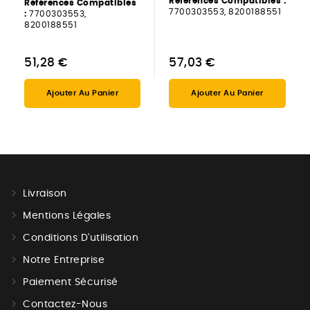
Références Compatibles :
Références Compatibles
7700303553, 8200188551
:
7700303553,
8200188551
51,28 €
57,03 €
Ajouter Au Panier
Ajouter Au Panier
Livraison
Mentions Légales
Conditions D'utilisation
Notre Entreprise
Paiement Sécurisé
Contactez-Nous