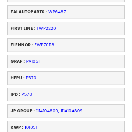
FAI AUTOPARTS :
WP6487
FIRST LINE :
FWP2220
FLENNOR :
FWP70118
GRAF :
PA1051
HEPU :
P570
IPD :
P570
JP GROUP :
1114104800, 1114104809
KWP :
101051