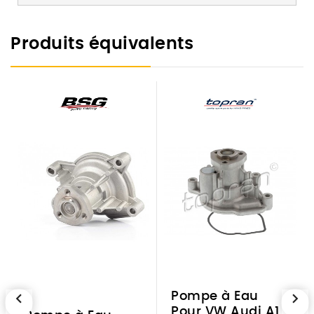
Produits équivalents
chevron_left
chevron_right
Pompe à Eau
Pour VW Audi A1