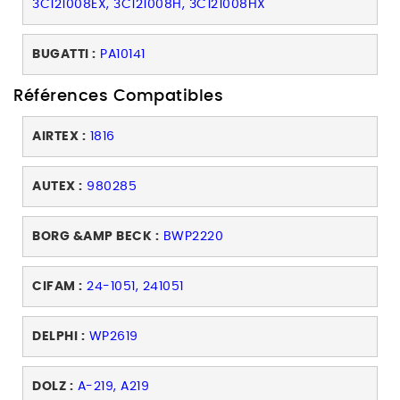
3C121008EX, 3C121008H, 3C121008HX
BUGATTI :
PA10141
Références Compatibles
AIRTEX :
1816
AUTEX :
980285
BORG &AMP BECK :
BWP2220
CIFAM :
24-1051, 241051
DELPHI :
WP2619
DOLZ :
A-219, A219