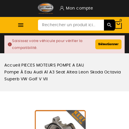
Mon compte
0

Saisissez votre véhicule pour vérifier la
info
Sélectionner
compatibilité.
Accueil
PIECES MOTEURS
POMPE A EAU
Pompe À Eau Audi A1 A3 Seat Altea Leon Skoda Octavia
Superb VW Golf V VII