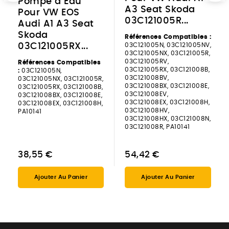
Pompe à Eau
A3 Seat Skoda
Pour VW EOS
03C121005R...
Audi A1 A3 Seat
Skoda
Références Compatibles :
03C121005N, 03C121005NV,
03C121005RX...
03C121005NX, 03C121005R,
03C121005RV,
Références Compatibles
03C121005RX, 03C121008B,
:
03C121005N,
03C121008BV,
03C121005NX, 03C121005R,
03C121008BX, 03C121008E,
03C121005RX, 03C121008B,
03C121008EV,
03C121008BX, 03C121008E,
03C121008EX, 03C121008H,
03C121008EX, 03C121008H,
03C121008HV,
PA10141
03C121008HX, 03C121008N,
03C121008R, PA10141
38,55 €
54,42 €
Ajouter Au Panier
Ajouter Au Panier