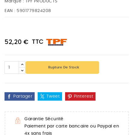
Marque :
TPF PRODUCTS
EAN :
5901779824208
TTC
52,20 €
Rupture De Stock
Partager
Tweet
Pinterest
Garantie Sécurité
Paiement par carte bancaire ou Paypal en
4x sans frais