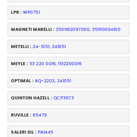
LPR :
WP0751
MAGNETI MARELLI :
350982097000, 351110004100
METELLI :
24-1051, 241051
MEYLE :
113 220 0016, 1132200016
OPTIMAL :
AQ-2203, 241051
QUINTON HAZELL :
QCP3673
RUVILLE :
65479
SALERI SIL :
PA1445