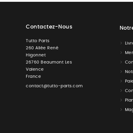
Contactez-Nous
Notr
Tutto Parts
Liv
260 Allée René
Men
Higonnet
26760 Beaumont Les
Con
Valence
Not
France
Pai
contact@tutto-parts.com
Con
Pla
Mag