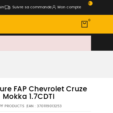
0
in
Suivre sa commande
Mon compte
0
re FAP Chevrolet Cruze
J Mokka 1.7CDTI
PF PRODUCTS
EAN :
3701119013253