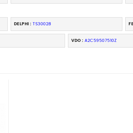
DELPHI :
TS30028
FE
VDO :
A2C59507510Z