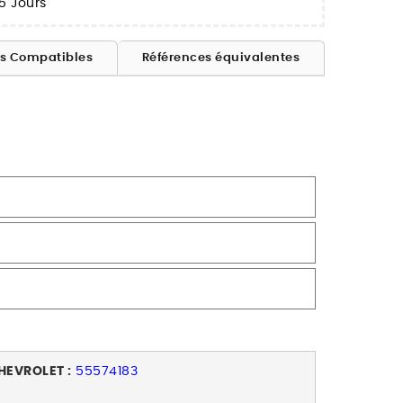
5 Jours
es Compatibles
Références équivalentes
HEVROLET :
55574183