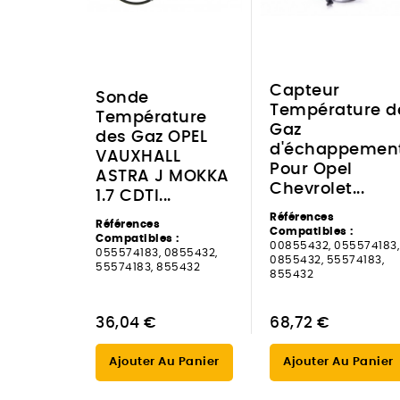
Capteur
Sonde
Température d
Température
Gaz
des Gaz OPEL
d'échappemen
VAUXHALL
Pour Opel
ASTRA J MOKKA
Chevrolet...
1.7 CDTI...
Références
Références
Compatibles :
Compatibles :
00855432, 055574183,
055574183, 0855432,
0855432, 55574183,
55574183, 855432
855432
36,04 €
68,72 €
Ajouter Au Panier
Ajouter Au Panier