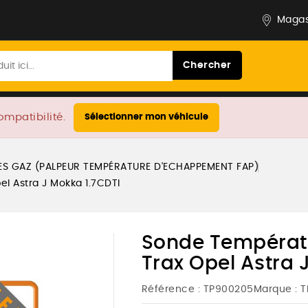
Magas
Chercher
ompatibilité.
Sélectionner mon véhicule
S GAZ (PALPEUR TEMPÉRATURE D'ECHAPPEMENT FAP)
l Astra J Mokka 1.7CDTI
Sonde Températu
Trax Opel Astra 
Référence :
TP900205
Marque :
T