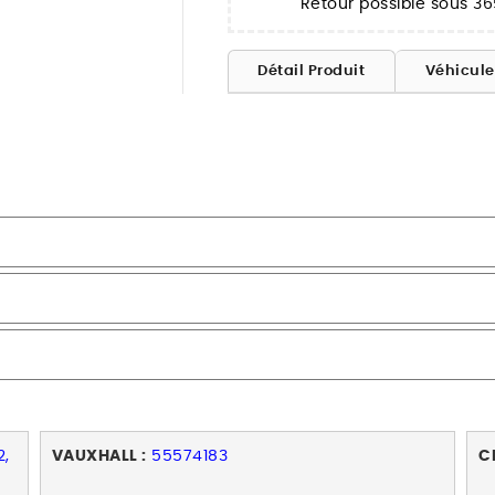
Retour possible sous 36
Détail Produit
Véhicul
2,
VAUXHALL :
55574183
C