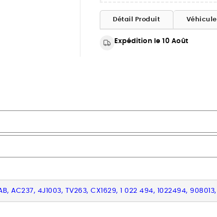
Détail Produit
Véhicul
Expédition le 10 Août
AB, AC237, 4J1003, TV263, CX1629, 1 022 494, 1022494, 90801