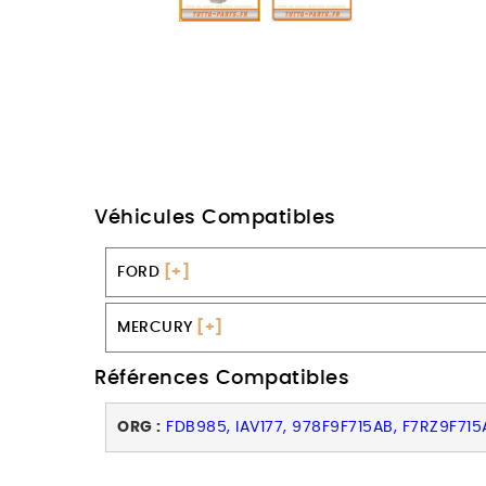
Véhicules Compatibles
FORD
[+]
MERCURY
[+]
Références Compatibles
ORG :
FDB985, IAV177, 978F9F715AB, F7RZ9F715