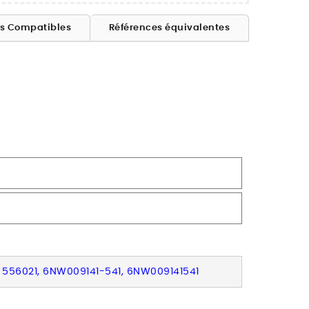
es Compatibles
Références équivalentes
3, 556021, 6NW009141-541, 6NW009141541