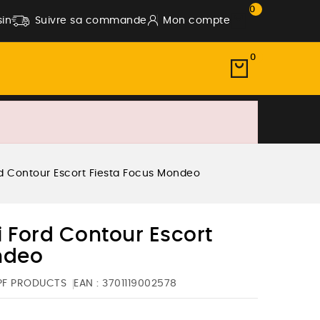
0
in
Suivre sa commande
Mon compte
0
d Contour Escort Fiesta Focus Mondeo
 Ford Contour Escort
ndeo
PF PRODUCTS
EAN :
3701119002578