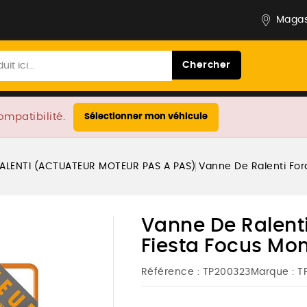
Magas
Chercher
ompatibilité.
Sélectionner mon véhicule
ALENTI (ACTUATEUR MOTEUR PAS A PAS)
Vanne De Ralenti For
Vanne De Ralenti
Fiesta Focus Mo
Référence :
TP200323
Marque :
T