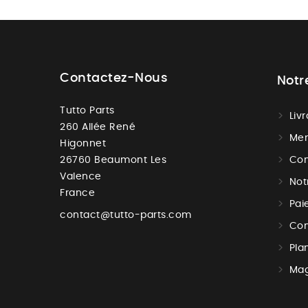
Contactez-Nous
Notr
Tutto Parts
Liv
260 Allée René
Men
Higonnet
26760 Beaumont Les
Con
Valence
Not
France
Pai
contact@tutto-parts.com
Con
Pla
Mag