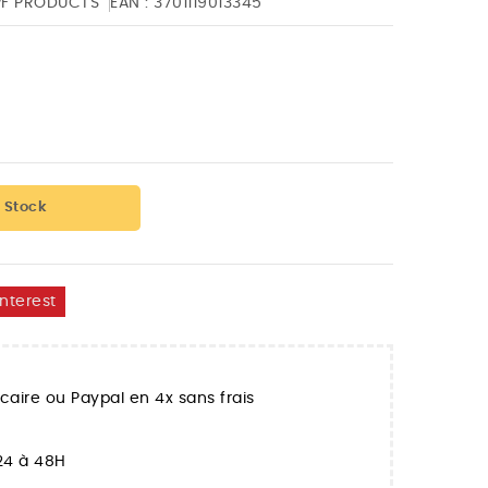
PF PRODUCTS
EAN :
3701119013345
 Stock
interest
aire ou Paypal en 4x sans frais
 24 à 48H