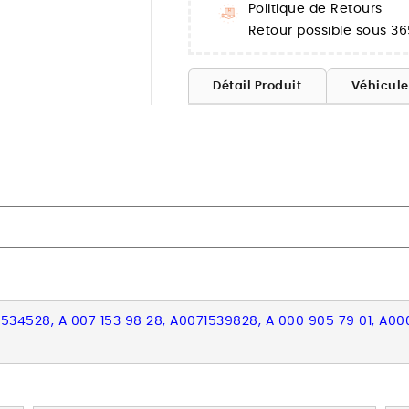
Politique de Retours
Retour possible sous 36
Détail Produit
Véhicul
534528, A 007 153 98 28, A0071539828, A 000 905 79 01, A00