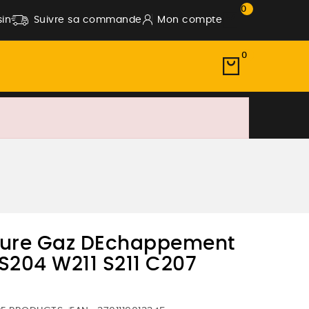
0
in
Suivre sa commande
Mon compte
0
ure Gaz DEchappement
204 W211 S211 C207