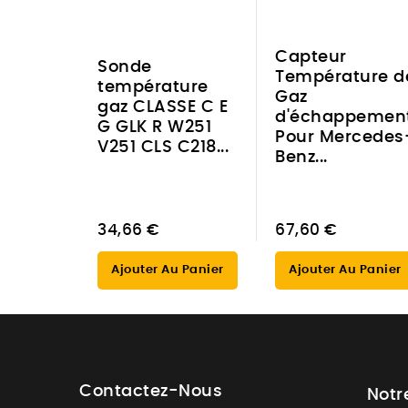
Capteur
Sonde
Température d
température
Gaz
gaz CLASSE C E
d'échappemen
G GLK R W251
Pour Mercedes
V251 CLS C218...
Benz...
34,66 €
67,60 €
Ajouter Au Panier
Ajouter Au Panier
Contactez-Nous
Notr