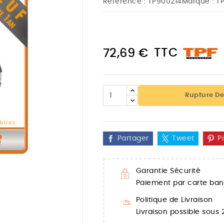
Référence :
TP900214
Marque :
T
TTC
72,69 €
Rupture De
Partager
Tweet
P
Garantie Sécurité

Paiement par carte banc
Politique de Livraison
Livraison possible sous