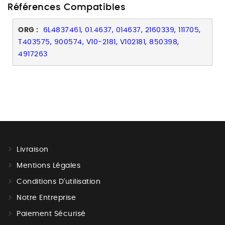
Références Compatibles
ORG :
6L4837461, 01.4637, 014637, 2160339, 111705,
T403575, 900574, V10-2181, V102181, 850398,
4917263
Livraison
Mentions Légales
Conditions D'utilisation
Notre Entreprise
Paiement Sécurisé