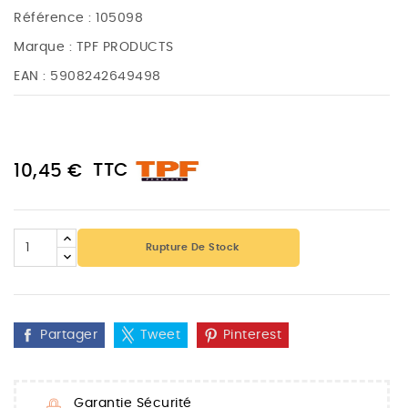
Référence :
105098
Marque :
TPF PRODUCTS
EAN :
5908242649498
TTC
10,45 €
Rupture De Stock
Partager
Tweet
Pinterest
Garantie Sécurité