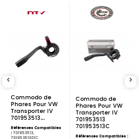
chevron_left
chevron_right
Commodo de
Commodo de
Phares Pour VW
Phares Pour VW
Transporter IV
Transporter IV
701953513...
701953513
701953513C
Références Compatibles
:
701953513,
Références Compatibles :
70195351301C,