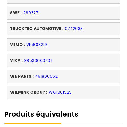
SWF :
289327
TRUCKTEC AUTOMOTIVE :
0742033
VEMO :
V15803219
VIKA :
99530060201
WE PARTS :
461800062
WILMINK GROUP :
WG1901525
Produits équivalents