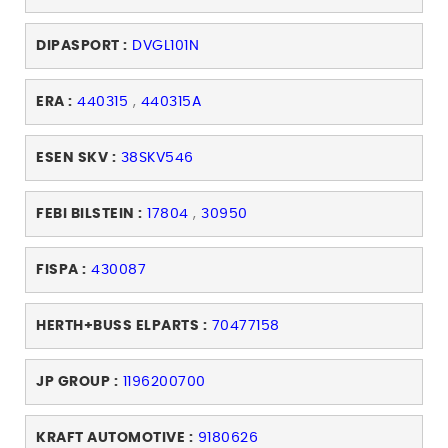
DIPASPORT :
DVGL101N
ERA :
440315
,
440315A
ESEN SKV :
38SKV546
FEBI BILSTEIN :
17804
,
30950
FISPA :
430087
HERTH+BUSS ELPARTS :
70477158
JP GROUP :
1196200700
KRAFT AUTOMOTIVE :
9180626