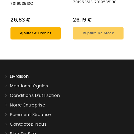
701953513, 701953513C
701953513C
26,83 €
26,19 €
Ajouter Au Panier
Rupture De Stock
Livraison
Mentions Légales
Conditions D'utilisation
Notre Entreprise
Paiement Sécurisé
Contactez-Nous