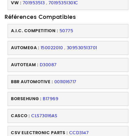
VW :
701953513
,
70195351301C
Références Compatibles
A.I.C. COMPETITION :
50775
AUTOMEGA :
150022010
,
309530513701
AUTOTEAM :
D30087
BBR AUTOMOTIVE :
0011016717
BORSEHUNG :
B17969
CASCO :
CLS73016AS
CSV ELECTRONIC PARTS :
CCD3147