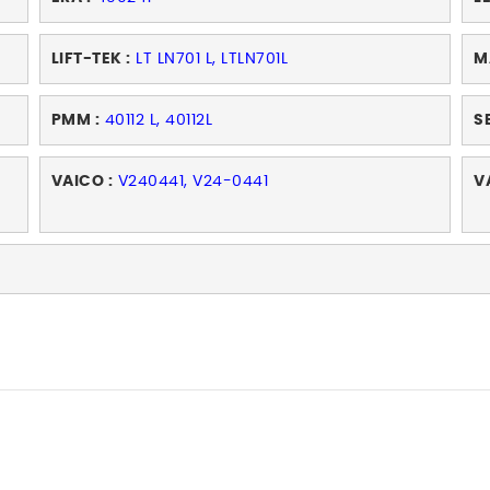
LIFT-TEK :
LT LN701 L, LTLN701L
M
PMM :
40112 L, 40112L
S
VAICO :
V240441, V24-0441
V