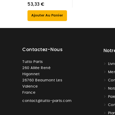
53,33 €
Ajouter Au Panier
Contactez-Nous
Notr
Tutto Parts
Liv
260 Allée René
Men
Higonnet
26760 Beaumont Les
Con
Valence
Not
France
Pai
contact@tutto-parts.com
Con
Pla