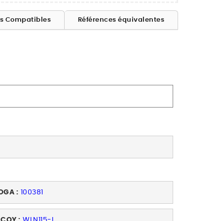
es Compatibles
Références équivalentes
OGA :
100381
ECOY :
WLN115-L