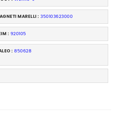
AGNETI MARELLI :
350103623000
EIM :
920105
ALEO :
850628