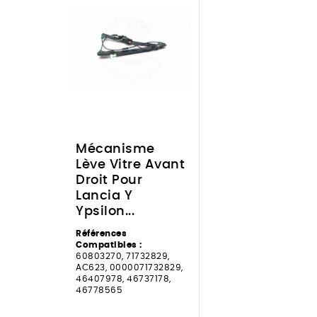
Mécanisme
Lève Vitre Avant
Droit Pour
Lancia Y
Ypsilon...
Références
Compatibles :
60803270, 71732829,
AC623, 0000071732829,
46407978, 46737178,
46778565