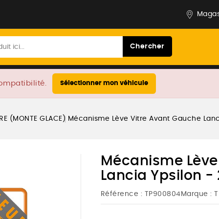
Magas
Chercher
ompatibilité.
Sélectionner mon véhicule
TRE (MONTE GLACE)
Mécanisme Lève Vitre Avant Gauche Lancia
Mécanisme Lève 
Lancia Ypsilon - 
Référence :
TP900804
Marque :
T