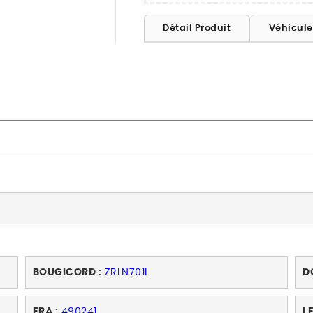
Détail Produit
Véhicul
BOUGICORD :
ZRLN701L
D
ERA :
490241
L