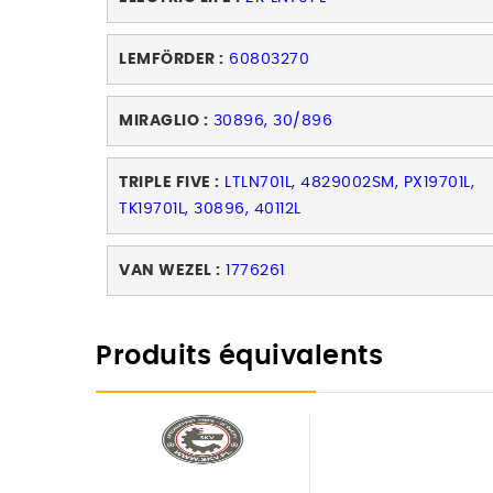
LEMFÖRDER :
60803270
MIRAGLIO :
30896, 30/896
TRIPLE FIVE :
LTLN701L, 4829002SM, PX19701L,
TK19701L, 30896, 40112L
VAN WEZEL :
1776261
Produits équivalents