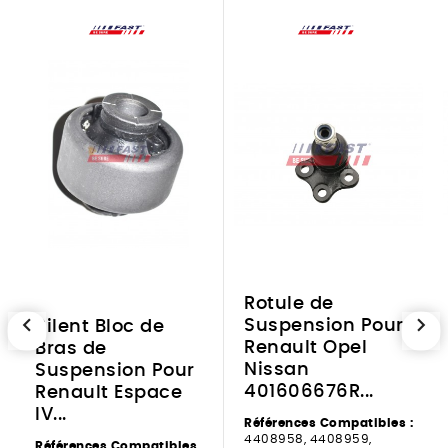
Rotule de
chevron_left
chevron_right
Suspension Pour
Silent Bloc de
Renault Opel
Bras de
Nissan
Suspension Pour
401606676R...
Renault Espace
IV...
Références Compatibles :
4408958, 4408959,
Références Compatibles