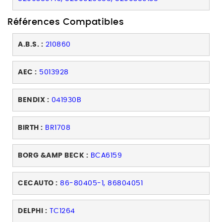
Références Compatibles
A.B.S. :
210860
AEC :
5013928
BENDIX :
041930B
BIRTH :
BR1708
BORG &AMP BECK :
BCA6159
CECAUTO :
86-80405-1, 86804051
DELPHI :
TC1264