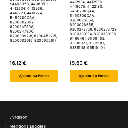
4412934, 4412936,
:
4408958, 4408959,
4419075, 4422183,
4412934, 4412936,
5450200QAA,
4418223, 4418224,
5450300QAA,
5450200QAA,
8200026654,
8200002869,
8200026655,
8200247898,
8200273728, 8200273729,
8200247900,
8200389134, 8200389135,
8200389716, 8200452715,
91166461, 91166462,
8200602616, 8200602617
93196923, 93851117,
93851118, 95516404
16,12 €
19,60 €
Ajouter Au Panier
Ajouter Au Panier
Livraison
Mentions Légales