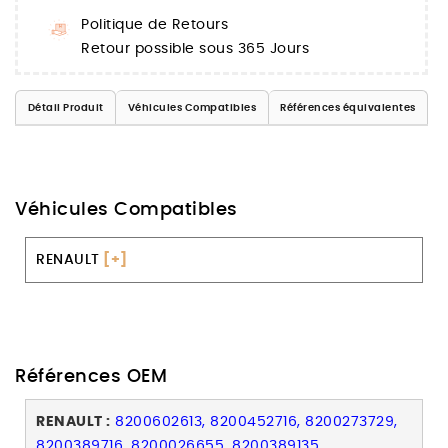
Politique de Retours
Retour possible sous 365 Jours
Détail Produit
Véhicules Compatibles
Références équivalentes
Véhicules Compatibles
RENAULT
[+]
Références OEM
RENAULT :
8200602613, 8200452716, 8200273729,
8200389716, 8200026655, 8200389135