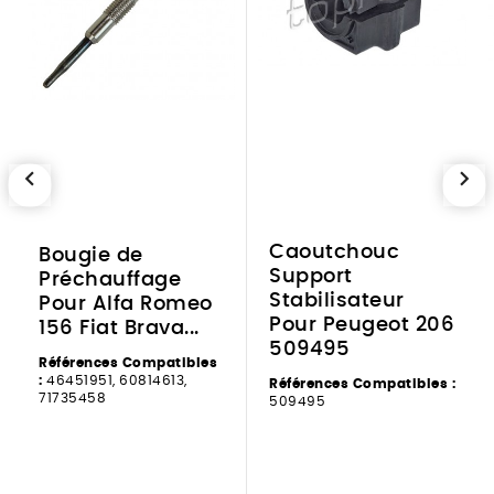
chevron_left
chevron_right
Caoutchouc
Bougie de
Support
Préchauffage
Stabilisateur
Pour Alfa Romeo
Pour Peugeot 206
156 Fiat Brava...
509495
Références Compatibles
:
46451951, 60814613,
Références Compatibles :
71735458
509495