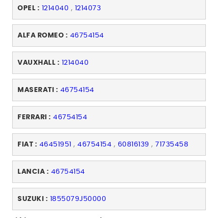
OPEL :
1214040
,
1214073
ALFA ROMEO :
46754154
VAUXHALL :
1214040
MASERATI :
46754154
FERRARI :
46754154
FIAT :
46451951
,
46754154
,
60816139
,
71735458
LANCIA :
46754154
SUZUKI :
1855079J50000