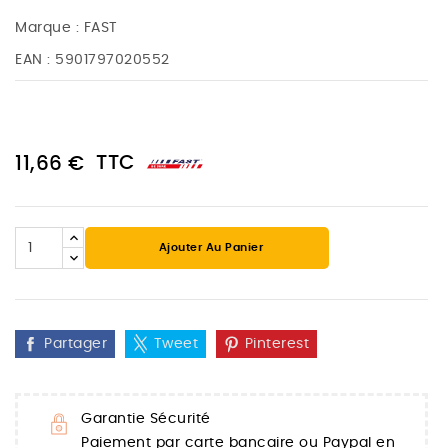
Marque :
FAST
EAN :
5901797020552
TTC
11,66 €
Ajouter Au Panier
Partager
Tweet
Pinterest
Garantie Sécurité
Paiement par carte bancaire ou Paypal en