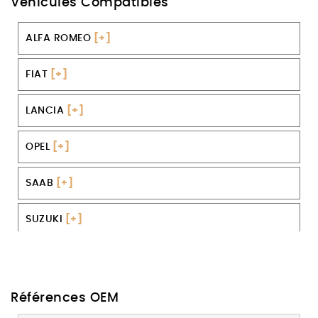
Véhicules Compatibles
ALFA ROMEO
[+]
FIAT
[+]
LANCIA
[+]
OPEL
[+]
SAAB
[+]
SUZUKI
[+]
VAUXHALL
[+]
Références OEM