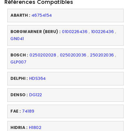
Références Compatibles
ABARTH :
46754154
BORGWARNER (BERU) :
0100226436
,
100226436
,
GN041
BOSCH :
0250202028
,
0250202036
,
250202036
,
GLP007
DELPHI :
HDS364
DENSO :
DG122
FAE :
74189
HIDRIA :
H1802