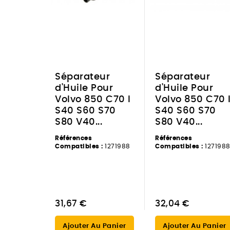
Séparateur
Séparateur
d'Huile Pour
d'Huile Pour
Volvo 850 C70 I
Volvo 850 C70 
S40 S60 S70
S40 S60 S70
S80 V40...
S80 V40...
Références
Références
Compatibles :
1271988
Compatibles :
127198
31,67 €
32,04 €
Ajouter Au Panier
Ajouter Au Panier