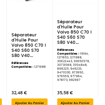
Séparateur
d'Huile Pour
Volvo 850 C70 I
Séparateur
S40 S60 S70
d'Huile Pour
S80 V40...
I
Volvo 850 C70 I
S40 S60 S70
Références
Compatibles :
11994,
S80 V40...
1271653, 1271988,
30622443, 30650578,
Références
30731068, 31104848,
8
Compatibles :
1271988
8692211, 946233,
9470330, 973950,
976559, 977964,
978173, 982697
32,48 €
35,58 €
Ajouter Au Panier
Ajouter Au Panier