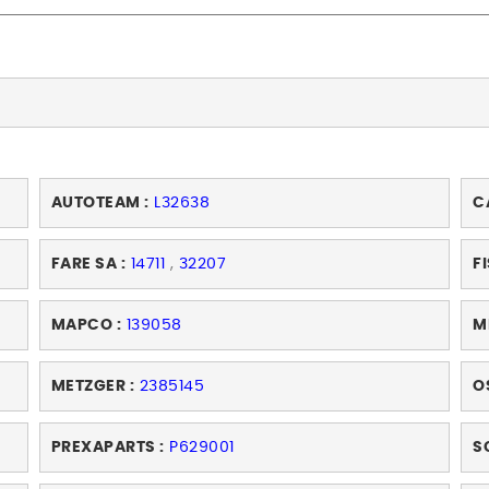
AUTOTEAM :
L32638
C
FARE SA :
14711
,
32207
FI
MAPCO :
139058
M
METZGER :
2385145
O
PREXAPARTS :
P629001
S