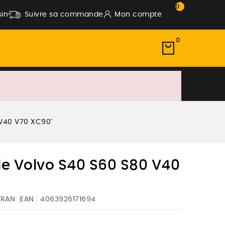
0
in
Suivre sa commande
Mon compte
0
 V40 V70 XC90'
le Volvo S40 S60 S80 V40
PRAN
EAN :
4063926171694