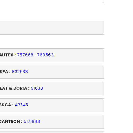
AUTEX :
757668
,
760563
SPA :
832638
EAT & DORIA :
91638
SSCA :
43343
CANTECH :
5171988