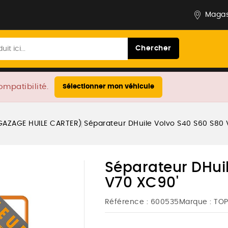
Magas
Chercher
ompatibilité.
Sélectionner mon véhicule
GAZAGE HUILE CARTER)
Séparateur DHuile Volvo S40 S60 S80
Séparateur DHui
V70 XC90'
Référence :
600535
Marque :
TO