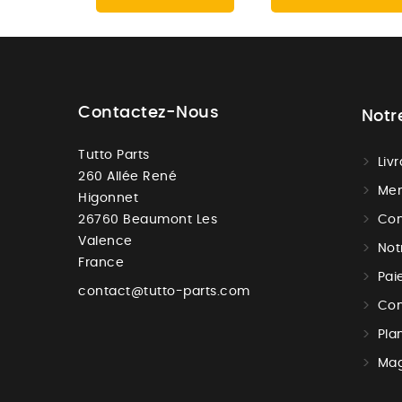
Contactez-Nous
Notr
Tutto Parts
Liv
260 Allée René
Men
Higonnet
26760 Beaumont Les
Con
Valence
Not
France
Pai
contact@tutto-parts.com
Con
Pla
Mag