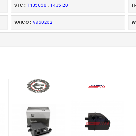
STC :
T435058
,
T435120
T
VAICO :
V950262
W