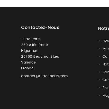
Contactez-Nous
Notr
Tutto Parts
Liv
260 Allée René
Men
Higonnet
26760 Beaumont Les
Con
Valence
Not
France
Pai
contact@tutto-parts.com
Con
Pla
Mag