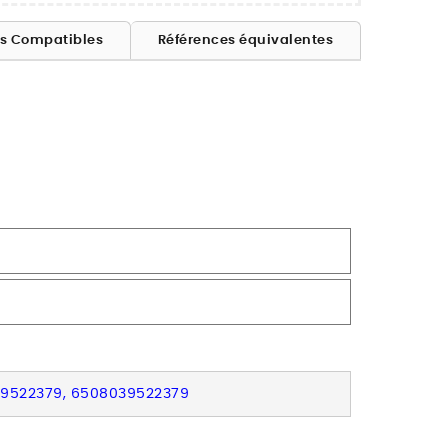
es Compatibles
Références équivalentes
03-9522379, 6508039522379