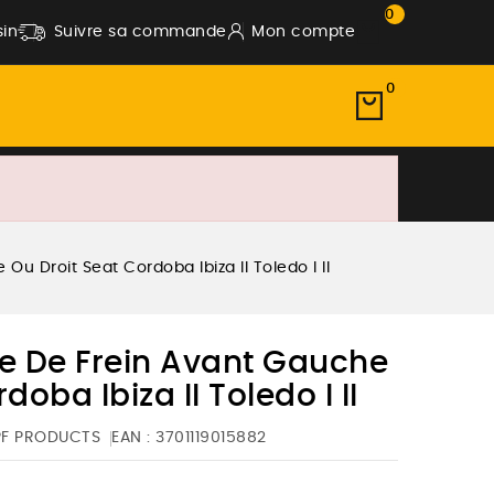
0
in
Suivre sa commande
Mon compte
0
u Droit Seat Cordoba Ibiza II Toledo I II
ue De Frein Avant Gauche
doba Ibiza II Toledo I II
PF PRODUCTS
EAN :
3701119015882