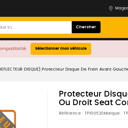
Magas
Chercher
ompatibilité.
Sélectionner mon véhicule
DEFLECTEUR DISQUE)
Protecteur Disque De Frein Avant Gauche O
Protecteur Disq
Ou Droit Seat Cor
Référence :
TP100520
Marque :
T