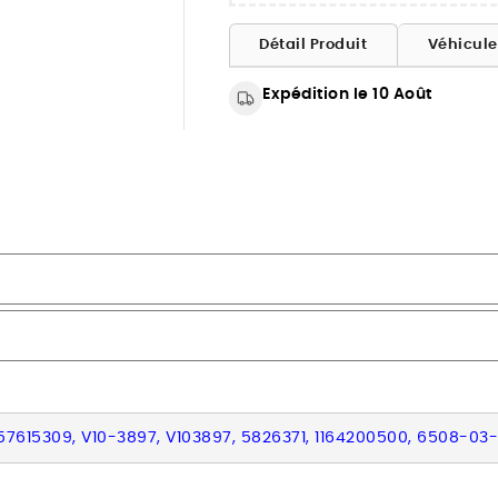
Détail Produit
Véhicul
Expédition le 10 Août
, 357615309, V10-3897, V103897, 5826371, 1164200500, 6508-