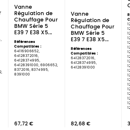
Vanne
r
Régulation de
Vanne
R
Chauffage Pour
C
Régulation de
1
BMW Série 5
Chauffage Pour
1
E39 7 E38 X5...
BMW Série 5
1
1
E39 7 E38 X5...
,
Références
1
Compatibles :
1
Références
64116906652,
1
Compatibles :
64128372016,
1
64128372016,
64128374995,
1
64128374995,
64128391000, 6906652,
1
64128391000
8372016, 8374995,
1
2,
8391000
1
1
1
1
1
1
1
1
67,72 €
82,68 €