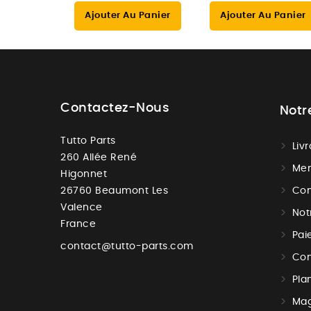
Ajouter Au Panier
Ajouter Au Panier
Contactez-Nous
Notr
Tutto Parts
Liv
260 Allée René
Men
Higonnet
26760 Beaumont Les
Con
Valence
Not
France
Pai
contact@tutto-parts.com
Con
Pla
Mag