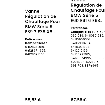
Vanne
Régulation de
Chauffage Pou
Vanne
BMW Série 5
Régulation de
E60 E61 6 E63...
Chauffage Pour
BMW Série 5
Références
E39 7 E38 X5...
Compatibles :
0151694
0301939, 64110301939,
Références
64116906652,
Compatibles :
64116908294,
64128372016,
64116931708,
64128374995,
64120151694,
64128391000
64126927915,
64128374995, 690665
6908294, 6927915,
6931708, 8374995
55,53 €
67,56 €