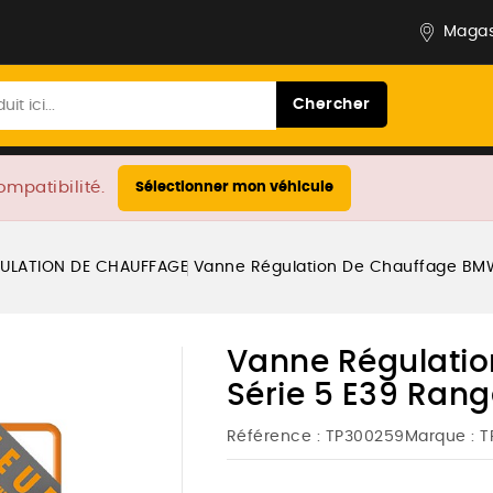
Magas
Chercher
ompatibilité.
Sélectionner mon véhicule
ULATION DE CHAUFFAGE
Vanne Régulation De Chauffage BMW
Vanne Régulati
Série 5 E39 Rang
Référence :
TP300259
Marque :
T