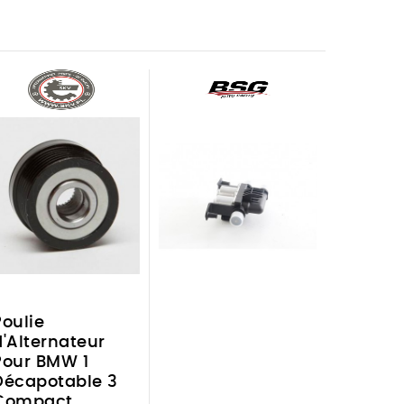
Poulie
d'Alternateur
Pour BMW 1
Décapotable 3
Compact