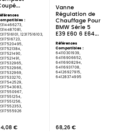
Coupé...
Vanne
Régulation de
éférences
Chauffage Pour
ompatibles :
2314466273,
BMW Série 5
2314487081,
E39 E60 6 E64...
2317516101, 12317516103,
2317516723,
Références
2317520495,
Compatibles :
2317521384,
64110301939,
2317521490,
64116906652,
2317521491,
64116908294,
2317532965,
64116931708,
2317532966,
64126927915,
2317532969,
64128374995
2317533270,
2317542529,
2317543083,
2317550967,
2317551254,
2317551256,
2317552353,
2317555926
34,08 €
68,26 €