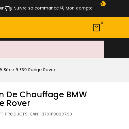
0
in
Suivre sa commande
Mon compte
0
 Série 5 E39 Range Rover
on De Chauffage BMW
e Rover
PF PRODUCTS
EAN :
3701119009799