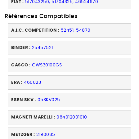
FIAT :
517043250, 51704325, 46524670
Références Compatibles
A.I.C. COMPETITION :
52451, 54870
BINDER :
25457521
CASCO :
CWS30100GS
ERA :
460023
ESEN SKV :
05SKV025
MAGNETI MARELLI :
064012001010
METZGER :
2190085