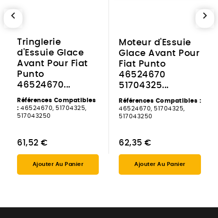
chevron_left
chevron_right
Tringlerie
Moteur d'Essuie
d'Essuie Glace
Glace Avant Pour
Avant Pour Fiat
Fiat Punto
Punto
46524670
46524670...
51704325...
Références Compatibles
Références Compatibles :
:
46524670, 51704325,
46524670, 51704325,
517043250
517043250
61,52 €
62,35 €
Ajouter Au Panier
Ajouter Au Panier