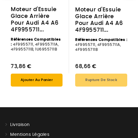
Moteur d'Essuie
Moteur d'Essuie
Glace Arrière
Glace Arrière
Pour Audi A4 A6
Pour Audi A4 A6
4F9955711...
4F9955711...
Références Compatibles
Références Compatibles :
:
4F9955711, 4F9955711A,
4F9955711, 4F9955711A,
4F9955711B, 1U6955711B
4F9955711B
73,86 €
68,66 €
Ajouter Au Panier
Rupture De Stock
Livraison
Mentions Légales