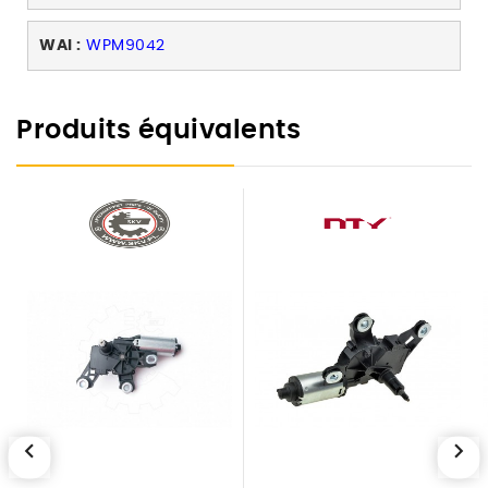
WAI :
WPM9042
Produits équivalents
chevron_left
chevron_right