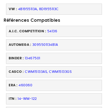
VW :
4B1955113A, 8D1955113C
Références Compatibles
A.I.C. COMPETITION :
54136
AUTOMEGA :
3095501134B1A
BINDER :
13467501
CASCO :
CWM15133AS, CWM15133GS
ERA :
460060
ITN :
14-WM-122