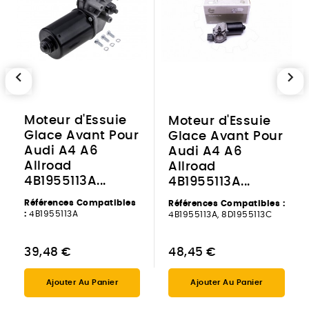
chevron_left
chevron_right
Moteur d'Essuie
Moteur d'Essuie
Glace Avant Pour
Glace Avant Pour
Audi A4 A6
Audi A4 A6
Allroad
Allroad
4B1955113A...
4B1955113A...
Références Compatibles
Références Compatibles :
:
4B1955113A
4B1955113A, 8D1955113C
39,48 €
48,45 €
Ajouter Au Panier
Ajouter Au Panier