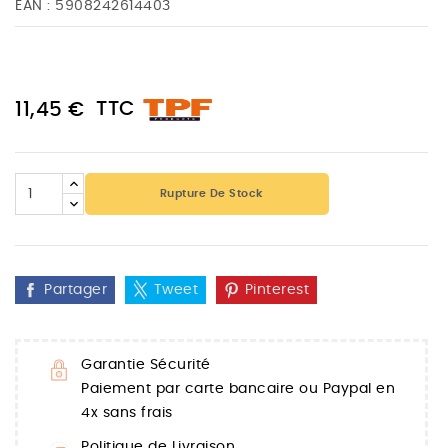
EAN :
5908242614403
TTC
11,45 €
Rupture De Stock
Partager
Tweet
Pinterest
Garantie Sécurité
Paiement par carte bancaire ou Paypal en
4x sans frais
Politique de Livraison