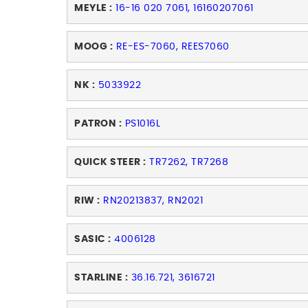
MEYLE :
16-16 020 7061, 16160207061
MOOG :
RE-ES-7060, REES7060
NK :
5033922
PATRON :
PS1016L
QUICK STEER :
TR7262, TR7268
RIW :
RN20213837, RN2021
SASIC :
4006128
STARLINE :
36.16.721, 3616721