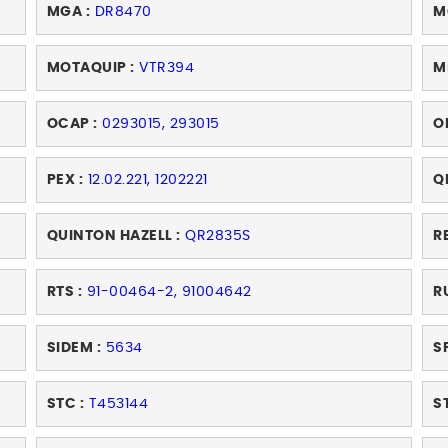
MGA :
DR8470
M
MOTAQUIP :
VTR394
M
OCAP :
0293015, 293015
O
PEX :
12.02.221, 1202221
Q
QUINTON HAZELL :
QR2835S
R
RTS :
91-00464-2, 91004642
R
SIDEM :
5634
S
STC :
T453144
S