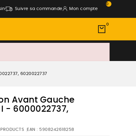
0
in
Suivre sa commande
Mon compte
0
00022737, 6020022737
tion Avant Gauche
I - 6000022737,
 PRODUCTS
EAN :
5908242618258