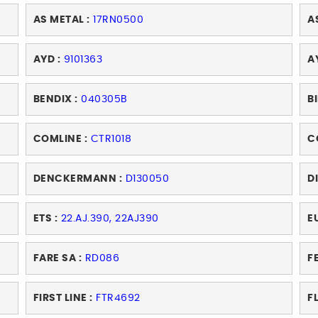
AS METAL :
17RN0500
A
AYD :
9101363
A
BENDIX :
040305B
BI
COMLINE :
CTR1018
C
DENCKERMANN :
D130050
D
ETS :
22.AJ.390, 22AJ390
E
FARE SA :
RD086
FE
FIRST LINE :
FTR4692
F