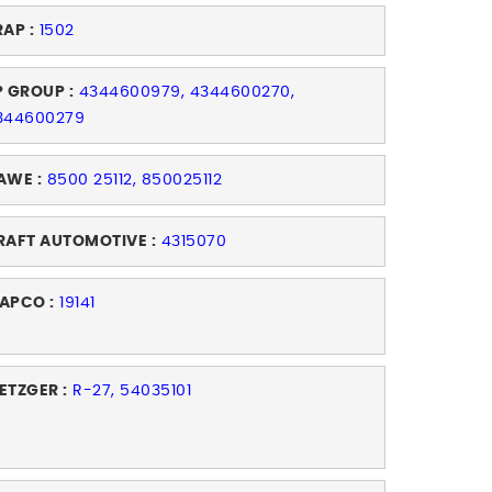
RAP :
1502
P GROUP :
4344600979, 4344600270,
344600279
AWE :
8500 25112, 850025112
RAFT AUTOMOTIVE :
4315070
APCO :
19141
ETZGER :
R-27, 54035101