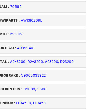
SAM :
70589
YWIPARTS :
AW1310269L
RTH :
RS3015
ORTECO :
49399409
ITAS :
A2-3200, D2-3200, A23200, D23200
UROBRAKE :
59065033922
BI BILSTEIN :
09680, 9680
LENNOR :
FL945-B, FL945B