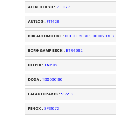
ALFRED HEYD :
RT 11.77
AUTLOG :
FT1428
BBR AUTOMOTIVE :
001-10-20303, 0011020303
BORG &AMP BECK :
BTR4692
DELPHI :
TA1602
DODA :
1130030160
FAI AUTOPARTS :
SS593
FENOX :
SP31072