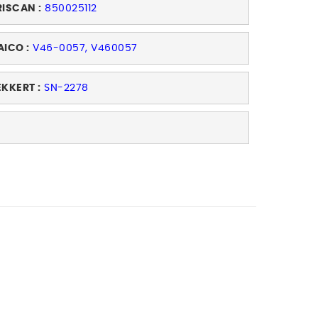
RISCAN :
850025112
AICO :
V46-0057, V460057
EKKERT :
SN-2278