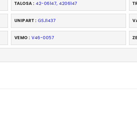
TALOSA :
42-06147, 4206147
T
UNIPART :
GSJ1437
V
VEMO :
V46-0057
Z