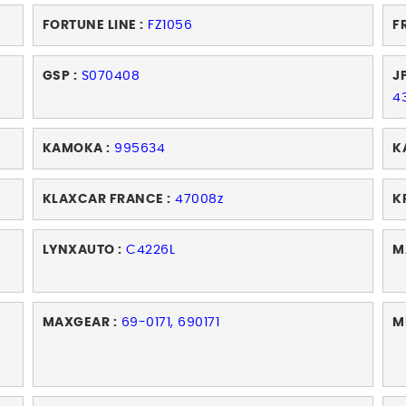
FORTUNE LINE :
FZ1056
F
GSP :
S070408
J
4
KAMOKA :
995634
K
KLAXCAR FRANCE :
47008z
K
LYNXAUTO :
C4226L
M
MAXGEAR :
69-0171, 690171
M