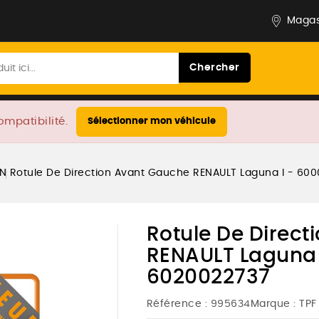
Magas
Chercher
ompatibilité.
Sélectionner mon véhicule
ON
Rotule De Direction Avant Gauche RENAULT Laguna I - 60
Rotule De Direc
RENAULT Laguna 
6020022737
Référence :
995634
Marque :
TPF