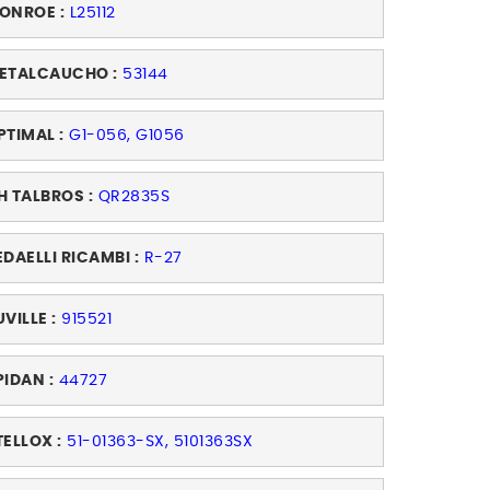
ONROE :
L25112
ETALCAUCHO :
53144
PTIMAL :
G1-056, G1056
H TALBROS :
QR2835S
EDAELLI RICAMBI :
R-27
UVILLE :
915521
PIDAN :
44727
TELLOX :
51-01363-SX, 5101363SX