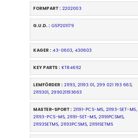
FORMPART :
2202003
G.U.D. :
GSP201179
KAGER :
43-0603, 430603
KEY PARTS :
KTR4692
LEMFÖRDER :
21193, 21193 01, 299 021 193 663,
2119301, 299021193663
MASTER-SPORT :
21191-PCS-MS, 21193-SET-MS,
21193-PCS-MS, 21191-SET-MS, 21191PCSMS,
21193SETMS, 21193PCSMS, 21191SETMS