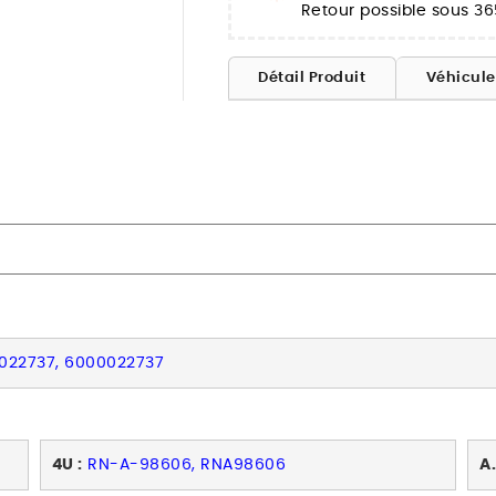
Retour possible sous 36
Détail Produit
Véhicul
0022737, 6000022737
4U :
RN-A-98606, RNA98606
A.