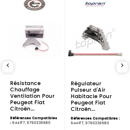
chevron_left
chevron_right
Résistance
Régulateur
Chauffage
Pulseur d'Air
Ventilation Pour
Habitacle Pour
Peugeot Fiat
Peugeot Fiat
Citroën...
Citroën...
Références Compatibles
Références Compatibles :
:
6441F7, 9790339680
6441F7, 9790339680