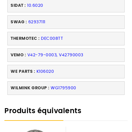
SIDAT :
10.6020
SWAG :
62937111
THERMOTEC :
DEC008TT
VEMO :
V42-79-0003, V42790003
WE PARTS :
K106020
WILMINK GROUP :
WG1795900
Produits équivalents