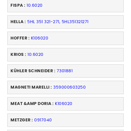
FISPA :
10.6020
HELLA :
5HL 351 321-271, 5HL351321271
HOFFER :
K106020
KRIOS :
10.6020
KÜHLER SCHNEIDER :
7301881
MAGNETI MARELLI :
359000603250
MEAT &AMP DORIA :
K106020
METZGER :
0917040